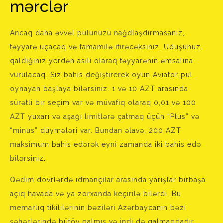
mərclər
Ancaq daha əvvəl pulunuzu nağdlaşdırmasanız,
təyyarə uçacaq və tamamilə itirəcəksiniz. Uduşunuz
qaldığınız yerdən asılı olaraq təyyarənin əmsalına
vurulacaq. Siz bahis değiştirerek oyun Aviator pul
oynayan başlaya bilərsiniz. 1 və 10 AZT arasında
sürətli bir seçim var və müvafiq olaraq 0,01 və 100
AZT yuxarı və aşağı limitlərə çatmaq üçün “Plus” və
“minus” düymələri var. Bundan əlavə, 200 AZT
maksimum bahis edərək eyni zamanda iki bahis edə
bilərsiniz.
Qədim dövrlərdə idmançılar arasında yarışlar birbaşa
açıq havada və ya zorxanda keçirilə bilərdi. Bu
memarlıq tikililərinin bəziləri Azərbaycanın bəzi
şəhərlərində bütöv qalmış və indi də qalmaqdadır.