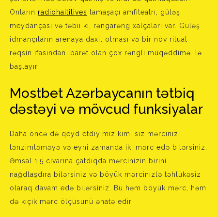
Onların
radiohaitilives
tamaşaçı amfiteatrı, güləş
meydançası və təbii ki, rəngarəng xalçaları var. Güləş
idmançıların arenaya daxil olması və bir növ ritual
rəqsin ifasından ibarət olan çox rəngli müqəddimə ilə
başlayır.
Mostbet Azərbaycanın tətbiq
dəstəyi və mövcud funksiyalar
Daha öncə də qeyd etdiyimiz kimi siz mərcinizi
tənzimləməyə və eyni zamanda iki mərc edə bilərsiniz.
Əmsal 1.5 civarına çatdıqda mərcinizin birini
nağdlaşdıra bilərsiniz və böyük mərcinizlə təhlükəsiz
olaraq davam edə bilərsiniz. Bu həm böyük mərc, həm
də kiçik mərc ölçüsünü əhatə edir.