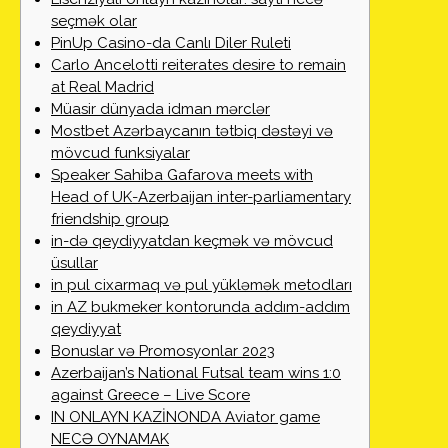
seçmək olar
PinUp Casino-da Canlı Diler Ruleti
Carlo Ancelotti reiterates desire to remain
at Real Madrid
Müasir dünyada idman mərclər
Mostbet Azərbaycanın tətbiq dəstəyi və
mövcud funksiyalar
Speaker Sahiba Gafarova meets with
Head of UK-Azerbaijan inter-parliamentary
friendship group
in-də qeydiyyatdan keçmək və mövcud
üsullar
in pul cixarmaq və pul yükləmək metodları
in AZ bukmeker kontorunda addım-addım
qeydiyyat
Bonuslar və Promosyonlar 2023
Azerbaijan’s National Futsal team wins 1:0
against Greece – Live Score
IN ONLAYN KAZİNONDA Aviator game
NECƏ OYNAMAK