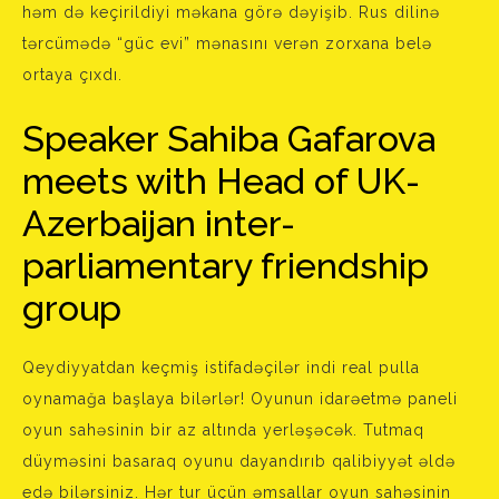
həm də keçirildiyi məkana görə dəyişib. Rus dilinə
tərcümədə “güc evi” mənasını verən zorxana belə
ortaya çıxdı.
Speaker Sahiba Gafarova
meets with Head of UK-
Azerbaijan inter-
parliamentary friendship
group
Qeydiyyatdan keçmiş istifadəçilər indi real pulla
oynamağa başlaya bilərlər! Oyunun idarəetmə paneli
oyun sahəsinin bir az altında yerləşəcək. Tutmaq
düyməsini basaraq oyunu dayandırıb qalibiyyət əldə
edə bilərsiniz. Hər tur üçün əmsallar oyun sahəsinin