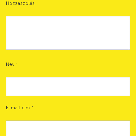
Hozzászólás
Név
*
E-mail cím
*