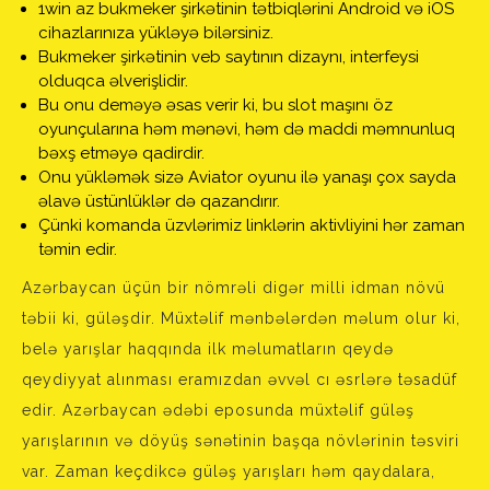
1win az bukmeker şirkətinin tətbiqlərini Android və iOS
cihazlarınıza yükləyə bilərsiniz.
Bukmeker şirkətinin veb saytının dizaynı, interfeysi
olduqca əlverişlidir.
Bu onu deməyə əsas verir ki, bu slot maşını öz
oyunçularına həm mənəvi, həm də maddi məmnunluq
bəxş etməyə qadirdir.
Onu yükləmək sizə Aviator oyunu ilə yanaşı çox sayda
əlavə üstünlüklər də qazandırır.
Çünki komanda üzvlərimiz linklərin aktivliyini hər zaman
təmin edir.
Azərbaycan üçün bir nömrəli digər milli idman növü
təbii ki, güləşdir. Müxtəlif mənbələrdən məlum olur ki,
belə yarışlar haqqında ilk məlumatların qeydə
qeydiyyat alınması eramızdan əvvəl cı əsrlərə təsadüf
edir. Azərbaycan ədəbi eposunda müxtəlif güləş
yarışlarının və döyüş sənətinin başqa növlərinin təsviri
var. Zaman keçdikcə güləş yarışları həm qaydalara,