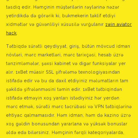
təsdiq edir. Həmçinin müştərilərin rəylərinə nəzər
yetirdikdə də görərik ki, bukmekerin təklif etdiyi
xidmətlər və güvənliliyi xüsusilə vurğulanır
1win aviator
hack
.
Tətbiqdə sürətli qeydiyyat, giriş, bütün mövcud idman
növləri, mərc marketləri, mərc tarixçəsi, hesab üzrə
tənzimləmələr, şəxsi kabinet və digər funksiyalar yer
alır. 1xBet müasir SSL şifrələmə texnologiyasından
istifadə edir və bu da daxil etdiyiniz məlumatların tam
şəkildə şifrələnməsini təmin edir. 1xBet tətbiqindən
istifadə etməyin xoş yanları istədiyiniz hər yerdən
mərc etmək, sürətli mərc təcrübəsi və VPN tətbiqlərinə
ehtiyac qalmamasıdır. Həm idman, həm də kazino üzrə
xoş gəldin bonusundan yararlana və yüksək bonuslar
əldə edə bilərsiniz. Həmçinin fərqli kateqoriyalarda,