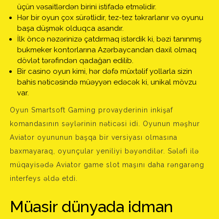
üçün vəsaitlərdən birini istifadə etməlidir.
Hər bir oyun çox sürətlidir, tez-tez təkrarlanır və oyunu
başa düşmək olduqca asandır.
İlk öncə nəzərinizə çatdırmaq istərdik ki, bəzi tanınmış
bukmeker kontorlarına Azərbaycandan daxil olmaq
dövlət tərəfindən qadağan edilib.
Bir casino oyun kimi, hər dəfə müxtəlif yollarla sizin
bahis nəticəsində müəyyən edəcək ki, unikal mövzu
var.
Oyun Smartsoft Gaming provayderinin inkişaf
komandasının səylərinin nəticəsi idi. Oyunun məşhur
Aviator oyununun başqa bir versiyası olmasına
baxmayaraq, oyunçular yeniliyi bəyəndilər. Sələfi ilə
müqayisədə Aviator game slot maşını daha rəngarəng
interfeys əldə etdi.
Müasir dünyada idman