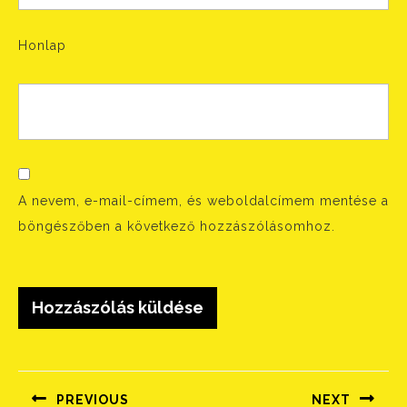
Honlap
A nevem, e-mail-címem, és weboldalcímem mentése a
böngészőben a következő hozzászólásomhoz.
Bejegyzés
navigáció
PREVIOUS
NEXT