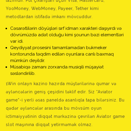
lazımdır. Pul çıxarışları üçün Visa, Mastercard,
YooMoney, WebMoney, Payeer, Tether kimi
metodlardan istifadə imkanı mövcuddur.
Cəsarətlilərin döyüşləri sırf idman xarakteri daşıyırdı və
dövrümüzdə adət olduğu kimi şounun bəzi elementləri
var idi.
Qeydiyyat prosesini tamamlamadan bukmeker
kontorunda təqdim edilən oyunlara canlı baxmaq
mümkün deyildir.
Müsabiqə zamanı zorxanda musiqili müşayiət
səsləndirilib.
1Win onlayn kazino hazırda müştərilərinə qumar və
əyləncələrin geniş çeşidini təklif edir. Siz “Aviator
game”-i yerli əsas paneldə asanlıqla tapa bilərsiniz. Bu
qədər əyləncələr arasında bu mövsüm oyun
ictimaiyyətinin diqqət mərkəzinə çevrilən Aviator game
slot maşınına diqqət yetirməmək olmaz.