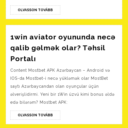
OLVASSON
OLVASSON TOVÁBB
TOVÁBB
1win aviator oyununda necə
qalib gəlmək olar? Təhsil
1win
Portalı
aviator
Content Mostbet APK Azərbaycan – Android və
oyununda
IOS-da Mostbet-i necə yükləmək olar MostBet
necə
saytı Azərbaycandan olan oyunçular üçün
qalib
əlverişlidirmi. Yeni bir 1Win üzvü kimi bonus əldə
gəlmək
edə bilərəm? Mostbet APK:
olar?
Təhsil
OLVASSON
OLVASSON TOVÁBB
TOVÁBB
Portalı