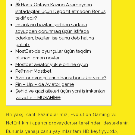
🎁 Hansı Onlayn Kazino Azərbaycan
istifadəçiləri üçün Depozit etmədən Bonus
təklif edir?
İnsanların bəziləri şərfdən sadəcə
soyuqdan qorunmaq üçün istifadə
edərkən, bəziləri isə bunu dəb halına
gətirib.
MostBet-də oyunçular üçün təqdim
olunan idman növləri
Mostbet aviator yukle online oyun
Рейтинг Mostbet
Aviator oyunçularına hansı bonuslar verilir?
Pin – Up – da Aviator game
Şəhid və qazi ailələri üçün yeni iş imkanları
yaradılır – MÜSAHİBƏ
Ən yaxşı canlı kazinolarımız, Evolution Gaming və
NetEnt kimi aparıcı provayderlər tərəfindən dəstəklənir.
Bununla yanaşı canlı yayımlar tam HD keyfiyyətdə,