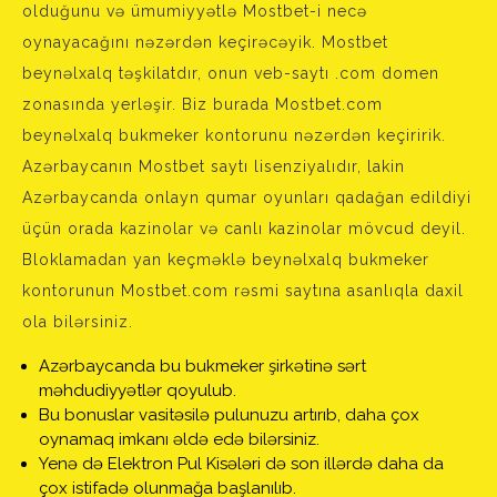
olduğunu və ümumiyyətlə Mostbet-i necə
oynayacağını nəzərdən keçirəcəyik. Mostbet
beynəlxalq təşkilatdır, onun veb-saytı .com domen
zonasında yerləşir. Biz burada Mostbet.com
beynəlxalq bukmeker kontorunu nəzərdən keçiririk.
Azərbaycanın Mostbet saytı lisenziyalıdır, lakin
Azərbaycanda onlayn qumar oyunları qadağan edildiyi
üçün orada kazinolar və canlı kazinolar mövcud deyil.
Bloklamadan yan keçməklə beynəlxalq bukmeker
kontorunun Mostbet.com rəsmi saytına asanlıqla daxil
ola bilərsiniz.
Azərbaycanda bu bukmeker şirkətinə sərt
məhdudiyyətlər qoyulub.
Bu bonuslar vasitəsilə pulunuzu artırıb, daha çox
oynamaq imkanı əldə edə bilərsiniz.
Yenə də Elektron Pul Kisələri də son illərdə daha da
çox istifadə olunmağa başlanılıb.