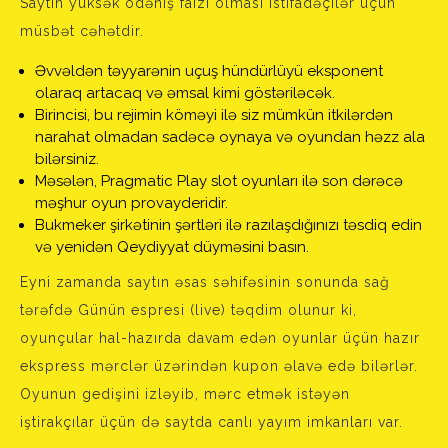
Saytın yüksək ödəniş faizi olması istifadəçilər üçün
müsbət cəhətdir.
Əvvəldən təyyarənin uçuş hündürlüyü eksponent
olaraq artacaq və əmsal kimi göstəriləcək.
Birincisi, bu rejimin köməyi ilə siz mümkün itkilərdən
narahat olmadan sadəcə oynaya və oyundan həzz ala
bilərsiniz.
Məsələn, Pragmatic Play slot oyunları ilə son dərəcə
məşhur oyun provayderidir.
Bukmeker şirkətinin şərtləri ilə razılaşdığınızı təsdiq edin
və yenidən Qeydiyyat düyməsini basın.
Eyni zamanda saytın əsas səhifəsinin sonunda sağ
tərəfdə Günün espresi (live) təqdim olunur ki,
oyunçular hal-hazırda davam edən oyunlar üçün hazır
ekspress mərclər üzərindən kupon əlavə edə bilərlər.
Oyunun gedişini izləyib, mərc etmək istəyən
iştirakçılar üçün də saytda canlı yayım imkanları var.