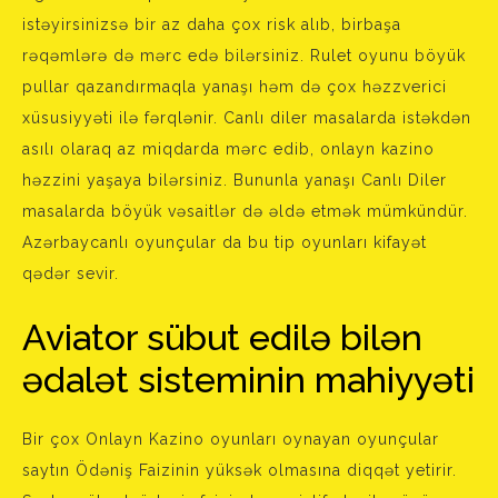
istəyirsinizsə bir az daha çox risk alıb, birbaşa
rəqəmlərə də mərc edə bilərsiniz. Rulet oyunu böyük
pullar qazandırmaqla yanaşı həm də çox həzzverici
xüsusiyyəti ilə fərqlənir. Canlı diler masalarda istəkdən
asılı olaraq az miqdarda mərc edib, onlayn kazino
həzzini yaşaya bilərsiniz. Bununla yanaşı Canlı Diler
masalarda böyük vəsaitlər də əldə etmək mümkündür.
Azərbaycanlı oyunçular da bu tip oyunları kifayət
qədər sevir.
Aviator sübut edilə bilən
ədalət sisteminin mahiyyəti
Bir çox Onlayn Kazino oyunları oynayan oyunçular
saytın Ödəniş Faizinin yüksək olmasına diqqət yetirir.