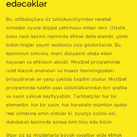
edəcəklər
Bu, istifadəçilərə öz təhlükəsizliyindən narahat
olmadan oyuna diqqət yetirməyə imkan verir. Üstəlik,
bunu canlı kazino rejimində etmək daha asandır, çünki
bütün tirajlar yayım vasitəsilə sizə göstəriləcək. Bu,
kazinonun simvolu, mərc dünyasını əhatə edən
həyəcan və ehtirasın əksidir. Mostbet proqramında
rulet klassik ənənələri və müasir texnologiyaları
birləşdirərək ən yaxşı şəkildə təqdim olunur. Mostbet
proqramında ruletin əsas üstünlüklərindən biri qrafika
və səsin yüksək keyfiyyətidir. Tərtibatçılar hər bir
elementin, hər bir səsin, hər hərəkətin mümkün qədər
real olmasına əmin oldular ki, oyunçu özünü əsl,
dəbdəbəli kazinoda qonaq kimi hiss edə bilsin.
Əgər siz az miqdarlarla böyük vəsaitlər əldə etmək