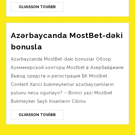
Azerba
OLVASSON
OLVASSON TOVÁBB
TOVÁBB
Azərbaycanda MostBet-dəki
Azərbaycanda
bonusla
MostBet-
Azərbaycanda MostBet-dəki bonuslar Обзор
dəki
букмекерской конторы Mostbet в Азербайджане
bonusla
Вывод средств и регистрация БК Mostbet
Content Xarici bukmeykerlər azərbaycanlıların
pulunu necə oğurlayır? – Birinci yazı Mostbet
Bukmeyker Saytı Insanların Cibinə
OLVASSON
OLVASSON TOVÁBB
TOVÁBB