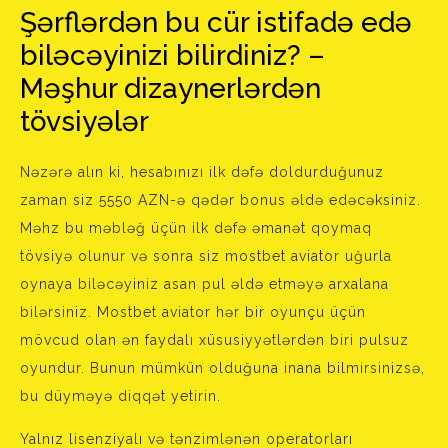
Şərflərdən bu cür istifadə edə
biləcəyinizi bilirdiniz? –
Məşhur dizaynerlərdən
tövsiyələr
Nəzərə alın ki, hesabınızı ilk dəfə doldurduğunuz
zaman siz 5550 AZN-ə qədər bonus əldə edəcəksiniz.
Məhz bu məbləğ üçün ilk dəfə əmanət qoymaq
tövsiyə olunur və sonra siz mostbet aviator uğurla
oynaya biləcəyiniz asan pul əldə etməyə arxalana
bilərsiniz. Mostbet aviator hər bir oyunçu üçün
mövcud olan ən faydalı xüsusiyyətlərdən biri pulsuz
oyundur. Bunun mümkün olduğuna inana bilmirsinizsə,
bu düyməyə diqqət yetirin.
Yalnız lisenziyalı və tənzimlənən operatorları