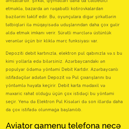
əmsallardır. Şirkət, qiymətləri daha da cəlbedici
etməklə, bazarda ən rəqabətli kotirovkalardan
bəzilərini təklif edir. Bu, oyunçulara digər şirkətlərin
tətbiqləri ilə müqayisədə uduşlarından daha çox gəlir
əldə etmək imkanı verir. Sürətli mərclərə üstünlük
verənlər üçün bir kliklə mərc funksiyası var.
Depoziti debit kartınızla, elektron pul qabınızla və.s bu
kimi yollarla edə bilərsiniz. Azərbaycandakı ən
populyar ödəmə yöntəmi Debit Kartdır. Azərbaycanlı
istifadəçilər adətən Depozit və Pul çıxarışlarını bu
yöntəmlə həyata keçirir. Debit karta mədaxil və
məxaric rahat olduğu üçün çox istidəçi bu yöntəmi
seçir. Yenə də Elektron Pul Kisələri də son illərdə daha
da çox istifadə olunmağa başlanılıb.
Aviator gamenu telefona necə