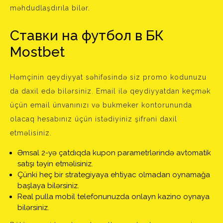
məhdudlaşdırıla bilər.
Ставки на футбол в БК
Mostbet
Həmçinin qeydiyyat səhifəsində siz promo kodunuzu
da daxil edə bilərsiniz. Email ilə qeydiyyatdan keçmək
üçün email ünvanınızı və bukmeker kontorununda
olacaq hesabınız üçün istədiyiniz şifrəni daxil
etməlisiniz.
Əmsal 2-yə çatdıqda kupon parametrlərində avtomatik
satışı təyin etməlisiniz.
Çünki heç bir strategiyaya ehtiyac olmadan oynamağa
başlaya bilərsiniz.
Real pulla mobil telefonunuzda onlayn kazino oynaya
bilərsiniz.