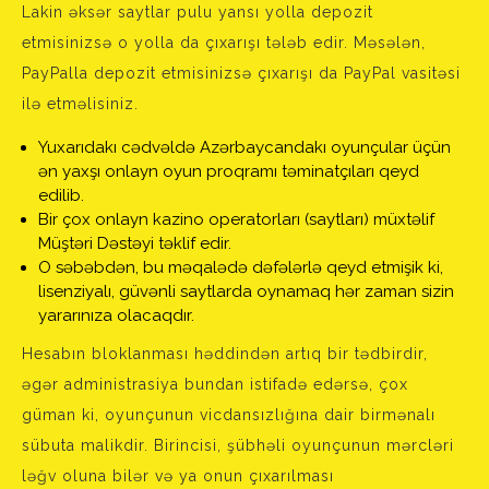
Lakin əksər saytlar pulu yansı yolla depozit
etmisinizsə o yolla da çıxarışı tələb edir. Məsələn,
PayPalla depozit etmisinizsə çıxarışı da PayPal vasitəsi
ilə etməlisiniz.
Yuxarıdakı cədvəldə Azərbaycandakı oyunçular üçün
ən yaxşı onlayn oyun proqramı təminatçıları qeyd
edilib.
Bir çox onlayn kazino operatorları (saytları) müxtəlif
Müştəri Dəstəyi təklif edir.
O səbəbdən, bu məqalədə dəfələrlə qeyd etmişik ki,
lisenziyalı, güvənli saytlarda oynamaq hər zaman sizin
yararınıza olacaqdır.
Hesabın bloklanması həddindən artıq bir tədbirdir,
əgər administrasiya bundan istifadə edərsə, çox
güman ki, oyunçunun vicdansızlığına dair birmənalı
sübuta malikdir. Birincisi, şübhəli oyunçunun mərcləri
ləğv oluna bilər və ya onun çıxarılması