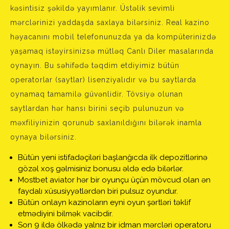
kəsintisiz şəkildə yayımlanır. Üstəlik sevimli
mərclərinizi yaddaşda saxlaya bilərsiniz. Real kazino
həyacanını mobil telefonunuzda ya da kompüterinizdə
yaşamaq istəyirsinizsə mütləq Canlı Diler masalarında
oynayın. Bu səhifədə təqdim etdiyimiz bütün
operatorlar (saytlar) lisenziyalıdır və bu saytlarda
oynamaq tamamilə güvənlidir. Tövsiyə olunan
saytlardan hər hansı birini seçib pulunuzun və
məxfiliyinizin qorunub saxlanıldığını bilərək inamla
oynaya bilərsiniz.
Bütün yeni istifadəçiləri başlanğıcda ilk depozitlərinə
gözəl xoş gəlmisiniz bonusu əldə edə bilərlər.
Mostbet aviator hər bir oyunçu üçün mövcud olan ən
faydalı xüsusiyyətlərdən biri pulsuz oyundur.
Bütün onlayn kazinoların eyni oyun şərtləri təklif
etmədiyini bilmək vacibdir.
Son 9 ildə ölkədə yalnız bir idman mərcləri operatoru