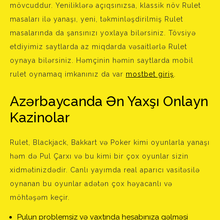
mövcuddur. Yeniliklərə açıqsınızsa, klassik növ Rulet
masaları ilə yanaşı, yeni, təkminləşdirilmiş Rulet
masalarında da şansınızı yoxlaya bilərsiniz. Tövsiyə
etdiyimiz saytlarda az miqdarda vəsaitlərlə Rulet
oynaya bilərsiniz. Həmçinin həmin saytlarda mobil
rulet oynamaq imkanınız da var
mostbet giriş
.
Azərbaycanda Ən Yaxşı Onlayn
Kazinolar
Rulet, Blackjack, Bakkart və Poker kimi oyunlarla yanaşı
həm də Pul Çarxı və bu kimi bir çox oyunlar sizin
xidmətinizdədir. Canlı yayımda real aparıcı vasitəsilə
oynanan bu oyunlar adətən çox həyacanlı və
möhtəşəm keçir.
Pulun problemsiz və vaxtında hesabınıza gəlməsi