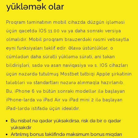
yükləmək olar
Proqram təminatının mobil cihazda düzgün işləməsi
üçün qacetdə İOS 11.00 və ya daha sonrakı versiya
olmalıdır. Mobil proqram brauzerdəki rəsmi vebsaytla
eyni funksiyaları təklif edir. Əlavə üstünlüklər, o
cümlədən daha sürətli yükləmə sürəti, ani təkan
bildirişləri, sadə və asan naviqasiya və s. IOS cihazları
üçün nəzərdə tutulmuş Mostbet tətbiqi Apple şirkətinin
tələbləri və standartları nəzərə alınmaqla hazırlanıb.
Bu, iPhone 6 və bütün sonrakı modellər ilə başlayan
iPhone-larda və iPad Air və iPad mini 2 ilə başlayan
iPad-lərdə istifadə üçün idealdır.
Bu nisbət nə qədər yüksəkdirsə, risk də bir o qədər
yüksəkdir
Artırılmış bonus təklifində maksimum bonus miqdarı