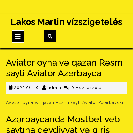
Skip
Lakos Martin vízszigetelés
to
content
Open
Button
Aviator oyna və qazan Rəsmi
sayti Aviator Azerbayca
2022.06.18.
admin
2022.06.18.
admin
0 Hozzászólás
Aviator oyna və qazan Rəsmi sayti Aviator Azerbaycan
Azərbaycanda Mostbet veb
saytına qeydiyyat və giriş