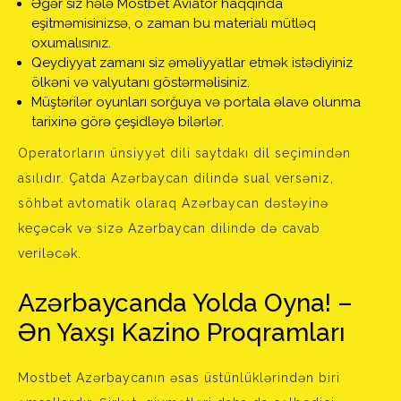
Əgər siz hələ Mostbet Aviator haqqında
eşitməmisinizsə, o zaman bu materialı mütləq
oxumalısınız.
Qeydiyyat zamanı siz əməliyyatlar etmək istədiyiniz
ölkəni və valyutanı göstərməlisiniz.
Müştərilər oyunları sorğuya və portala əlavə olunma
tarixinə görə çeşidləyə bilərlər.
Operatorların ünsiyyət dili saytdakı dil seçimindən
asılıdır. Çatda Azərbaycan dilində sual versəniz,
söhbət avtomatik olaraq Azərbaycan dəstəyinə
keçəcək və sizə Azərbaycan dilində də cavab
veriləcək.
Azərbaycanda Yolda Oyna! –
Ən Yaxşı Kazino Proqramları
Mostbet Azərbaycanın əsas üstünlüklərindən biri