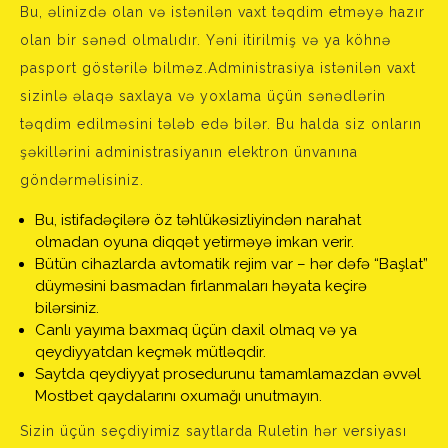
Bu, əlinizdə olan və istənilən vaxt təqdim etməyə hazır
olan bir sənəd olmalıdır. Yəni itirilmiş və ya köhnə
pasport göstərilə bilməz.Administrasiya istənilən vaxt
sizinlə əlaqə saxlaya və yoxlama üçün sənədlərin
təqdim edilməsini tələb edə bilər. Bu halda siz onların
şəkillərini administrasiyanın elektron ünvanına
göndərməlisiniz.
Bu, istifadəçilərə öz təhlükəsizliyindən narahat
olmadan oyuna diqqət yetirməyə imkan verir.
Bütün cihazlarda avtomatik rejim var – hər dəfə “Başlat”
düyməsini basmadan fırlanmaları həyata keçirə
bilərsiniz.
Canlı yayıma baxmaq üçün daxil olmaq və ya
qeydiyyatdan keçmək mütləqdir.
Saytda qeydiyyat prosedurunu tamamlamazdan əvvəl
Mostbet qaydalarını oxumağı unutmayın.
Sizin üçün seçdiyimiz saytlarda Ruletin hər versiyası