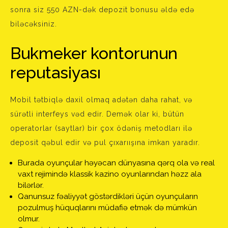
sonra siz 550 AZN-dək depozit bonusu əldə edə
biləcəksiniz.
Bukmeker kontorunun
reputasiyası
Mobil tətbiqlə daxil olmaq adətən daha rahat, və
sürətli interfeys vəd edir. Demək olar ki, bütün
operatorlar (saytlar) bir çox ödəniş metodları ilə
deposit qəbul edir və pul çıxarıışına imkan yaradır.
Burada oyunçular həyəcan dünyasına qərq ola və real
vaxt rejimində klassik kazino oyunlarından həzz ala
bilərlər.
Qanunsuz fəaliyyət göstərdikləri üçün oyunçuların
pozulmuş hüquqlarını müdafiə etmək də mümkün
olmur.