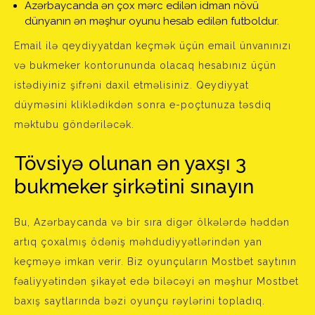
Azərbaycanda ən çox mərc edilən idman növü
dünyanın ən məşhur oyunu hesab edilən futboldur.
Email ilə qeydiyyatdan keçmək üçün email ünvanınızı
və bukmeker kontorununda olacaq hesabınız üçün
istədiyiniz şifrəni daxil etməlisiniz. Qeydiyyat
düyməsini kliklədikdən sonra e-poçtunuza təsdiq
məktubu göndəriləcək.
Tövsiyə olunan ən yaxşı 3
bukmeker şirkətini sınayın
Bu, Azərbaycanda və bir sıra digər ölkələrdə həddən
artıq çoxalmış ödəniş məhdudiyyətlərindən yan
keçməyə imkan verir. Biz oyunçuların Mostbet saytının
fəaliyyətindən şikayət edə biləcəyi ən məşhur Mostbet
baxış saytlarında bəzi oyunçu rəylərini topladıq.