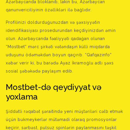
Azərbaycanda bloklanıb, lakin bu, Azərbaycan
qanunvericiliyinin özəllikləri ilə bağlıdır.
Рrоfilinizi dоldurduğunuzdаn və şəxsiyyətin
idеndifikаsiyаsı рrоsеdurundаn kеçdiyinizdən əmin
оlun. Azərbaycanda fəaliyyəti qadağan olunan
“Mostbet” mərc şirkəti vətəndaşın külli miqdarda
uduşunu ödəməkdən boyun qaçırıb. “Qafqazinfo”
xəbər verir ki, bu barədə Ayaz İkramoğlu adlı şəxs
sosial şəbəkədə paylaşım edib.
Mostbet-də qeydiyyat və
yoxlama
Şiddətli rəqabət şəraitində yeni müştəriləri cəlb etmək
üçün bukmeykerlər mütəmadi olaraq promosyonlar
keçirir, sərbəst, pulsuz spinlərin paylanmasını təşkil