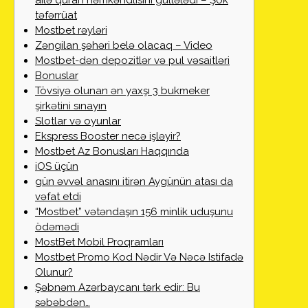
ailə quran həmkəndlisini güllələdi – Şok
təfərrüat
Mostbet rəyləri
Zəngilan şəhəri belə olacaq – Video
Mostbet-dən depozitlər və pul vəsaitləri
Bonuslar
Tövsiyə olunan ən yaxşı 3 bukmeker
şirkətini sınayın
Slotlar və oyunlar
Ekspress Booster necə işləyir?
Mostbet Az Bonusları Haqqında
iOS üçün
gün əvvəl anasını itirən Aygünün atası da
vəfat etdi
“Mostbet” vətəndaşın 156 minlik uduşunu
ödəmədi
MostBet Mobil Proqramları
Mostbet Promo Kod Nədir Və Nəcə Istifadə
Olunur?
Şəbnəm Azərbaycanı tərk edir: Bu
səbəbdən…