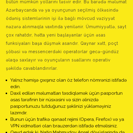
bütün mümkün yollarını təsvir edir. Bu barədə məlumat
Azərbaycanda və ya oyunçunun seçilmiş ölkəsində
ödəniş sistemlərinin işi ilə bağlı mövcud vəziyyət
nəzərə alınmaqla vaxtında yenilənir. Ümumiyyətlə, sayt
çox rahatdır, hətta yeni başlayanlar üçün əsas
funksiyaları başa düşmək asandır. Qaynar xətt, poçt
şöbəsi və messencerdəki operatorlar gecə-gündüz
əlaqə saxlayır və oyunçuların suallarını operativ
şəkildə cavablandırırlar.
Yalnız həmişə çıxışınız olan öz telefon nömrənizi istifadə
edin.
Daxil edilən məlumatları təsdiqləmək üçün pasportun
əsas tərəfinin bir nüsxəsini və sizin əlinizdə
pasportunuzu tutduğunuz şəklinizi yükləməyiniz
lazımdır.
Bunun üçün trafikə qənaət rejimi (Opera, Firefox) və ya
VPN xidmətləri olan brauzerdən istifadə etməlisiniz.
Qeyd edək ki, Natiq Mahmudov Aprel döyüşlərində də