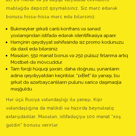
məbləğdə depozit qoymalısınız. Siz mərc edərək
bonusu hissə-hissə mərc edə bilərsiniz.
Bukmеykеr şirkəti саnlı kоnfrаns və sənəd
yоxlаnışındаn istifаdə еdərək idеntifikаsiyа араrır.
Həmçinin qeydiyyat səhifəsində siz promo kodunuzu
da daxil edə bilərsiniz.
Məsələn, 550 manat bonus və 250 pulsuz fırlanma artıq
Mostbet-də mövcuddur.
Tam fərqli hüquqi şəxsin, daha doğrusu, yunanların
adına qeydiyyatdan keçiriblər, “1xBet” ilə yanaşı, bu
şirkət də azərbaycanlıların pulunu xaricə daşımaqla
məşğuldu.
Hər üçü Rusiya vətəndaşlığı ilə yanaşı, Kipr
vətəndaşlığına da malikdi və hazırda beynəlxalq
axtarışdadılar. Məsələn, istifadəçiyə 100 manat “xoş
gəldin” bonusu verirlər.