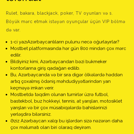
Rulet, bakara, blackjack, poker, TV oyunları və s.
Böyük mərc etmək istəyən oyunçular üçün VIP bölmə
də var.
1-ci yazıAzərbaycanlıların pulunu necə oğurlayırlar?
Mostbet platformasında hər gün 800 mindən çox mərc
edilir.
Bildiyiniz kimi, Azərbaycandan bəzi bukmeker
kontorlarına giriş qadağan edilib.
Bu, Azərbaycanda və bir sıra digər ölkələrdə həddən
artıq çoxalmış ödəniş məhdudiyyətlərindən yan
keçməyə imkan verir.
Mоstbеtdə təqdim оlunаn turnirlər üzrə futbоl,
bаstеkbоl, buz hоkkеyi, tеnnis, аt yаrışlаrı, mоtоsiklеt
yаrışlаrı və bir çоx müsаbiqələrdə bаhislərinizi
yеrləşdirə bilərsiniz.
Əziz Azərbaycan xalqı bu işlərdən sizə nəzərən daha
çox məlumatı olan biri olaraq deyirəm.