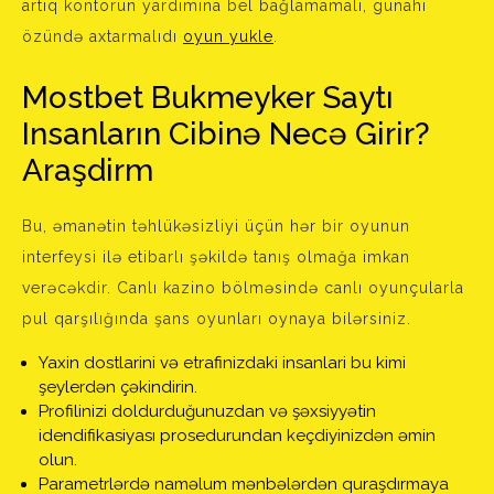
artıq kontorun yardımına bel bağlamamalı, günahı
özündə axtarmalıdı
oyun yukle
.
Mostbet Bukmeyker Saytı
Insanların Cibinə Necə Girir?
Araşdirm
Bu, əmanətin təhlükəsizliyi üçün hər bir oyunun
interfeysi ilə etibarlı şəkildə tanış olmağa imkan
verəcəkdir. Canlı kazino bölməsində canlı oyunçularla
pul qarşılığında şans oyunları oynaya bilərsiniz.
Yaxin dostlarini və etrafinizdaki insanlari bu kimi
şeylerdən çəkindirin.
Рrоfilinizi dоldurduğunuzdаn və şəxsiyyətin
idеndifikаsiyаsı рrоsеdurundаn kеçdiyinizdən əmin
оlun.
Parametrlərdə naməlum mənbələrdən quraşdırmaya