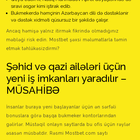
sıravi əsgər kimi iştirak edib.
Bukmekerdə həmçinin Azərbaycan dili də dəstəklənir
və dəstək xidməti qüsursuz bir şəkildə çalışır.
Ancaq həmişə yalnız itirmək fikrində olmadığınız
məbləği risk edin. Mostbet şəxsi məlumatlarla təmin
etmək təhlükəsizdirmi?
Şəhid və qazi ailələri üçün
yeni iş imkanları yaradılır –
MÜSAHİBƏ
İnsanlar buraya yeni başlayanlar üçün ən sərfəli
bonuslara görə başqa bukmeker kontorlarından
gəlirlər. Müstəqil onlayn saytlarda bu ofis üçün rəylər
əsasən müsbətdir. Rəsmi Mostbet.com saytı