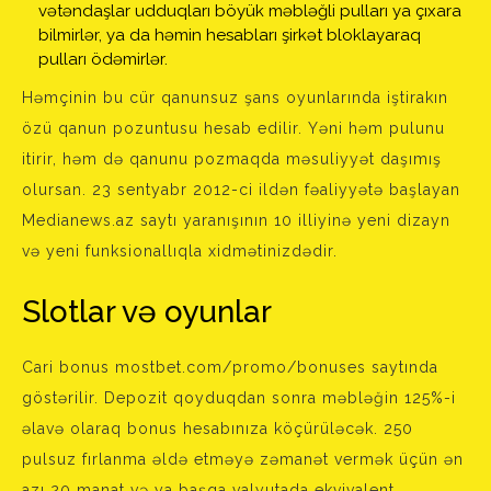
vətəndaşlar udduqları böyük məbləğli pulları ya çıxara
bilmirlər, ya da həmin hesabları şirkət bloklayaraq
pulları ödəmirlər.
Həmçinin bu cür qanunsuz şans oyunlarında iştirakın
özü qanun pozuntusu hesab edilir. Yəni həm pulunu
itirir, həm də qanunu pozmaqda məsuliyyət daşımış
olursan. 23 sentyabr 2012-ci ildən fəaliyyətə başlayan
Medianews.az saytı yaranışının 10 illiyinə yeni dizayn
və yeni funksionallıqla xidmətinizdədir.
Slotlar və oyunlar
Cari bonus mostbet.com/promo/bonuses saytında
göstərilir. Depozit qoyduqdan sonra məbləğin 125%-i
əlavə olaraq bonus hesabınıza köçürüləcək. 250
pulsuz fırlanma əldə etməyə zəmanət vermək üçün ən
azı 20 manat və ya başqa valyutada ekvivalent