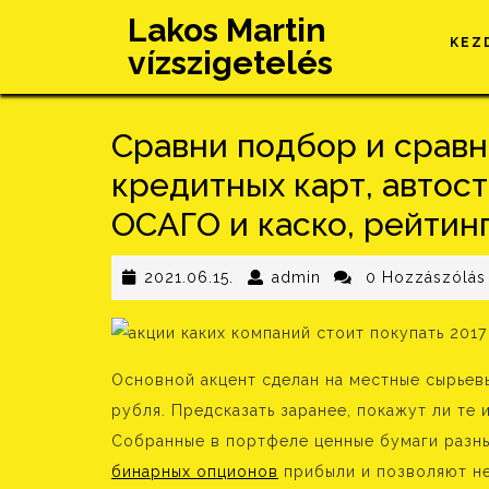
Skip
Lakos Martin
to
KEZ
vízszigetelés
content
Сравни подбор и сравн
кредитных карт, автос
ОСАГО и каско, рейтин
2021.06.15.
admin
2021.06.15.
admin
0 Hozzászólás
Основной акцент сделан на местные сырьев
рубля. Предсказать заранее, покажут ли те 
Собранные в портфеле ценные бумаги разн
бинарных опционов
прибыли и позволяют не