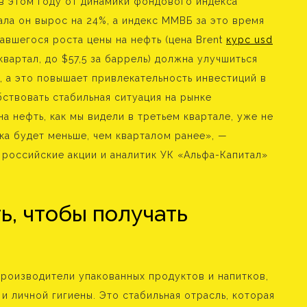
 в этом году от динамики фондового индекса
ала он вырос на 24%, а индекс ММВБ за это время
давшегося роста цены на нефть (цена Brent
курс usd
квартал, до $57,5 за баррель) должна улучшиться
, а это повышает привлекательность инвестиций в
бствовать стабильная ситуация на рынке
а нефть, как мы видели в третьем квартале, уже не
нка будет меньше, чем кварталом ранее», —
 российские акции и аналитик УК «Альфа-Капитал»
ь, чтобы получать
производители упакованных продуктов и напитков,
 и личной гигиены. Это стабильная отрасль, которая