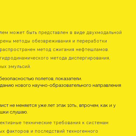
лем может быть представлен в виде двухмодальной
трены методы обезвреживания и переработки
 распространен метод сжигания нефтешламов.
огидродинамического метода диспергирования,
ых эмульсий.
безопасностью полетов, показатели.
зданию нового научно-образовательного направления
ст не меняется уже лет этак 10ть., впрочем, как и у
эшки слушаю.
ективные технические требования к системам
ых факторов и последствий техногенного