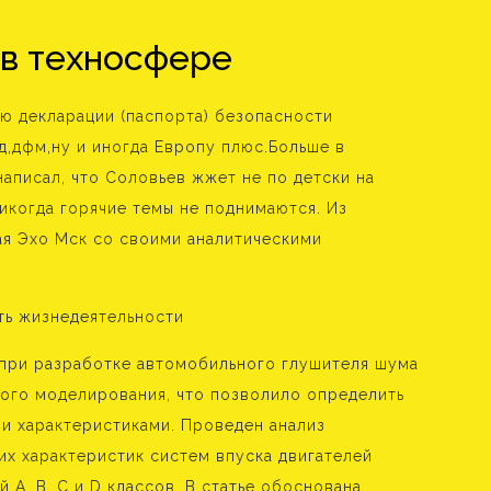
 в техносфере
ью декларации (паспорта) безопасности
д,дфм,ну и иногда Европу плюс.Больше в
написал, что Соловьев жжет не по детски на
никогда горячие темы не поднимаются. Из
ая Эхо Мск со своими аналитическими
 при разработке автомобильного глушителя шума
ого моделирования, что позволило определить
и характеристиками. Проведен анализ
их характеристик систем впуска двигателей
 А, В, С и D классов. В статье обоснована