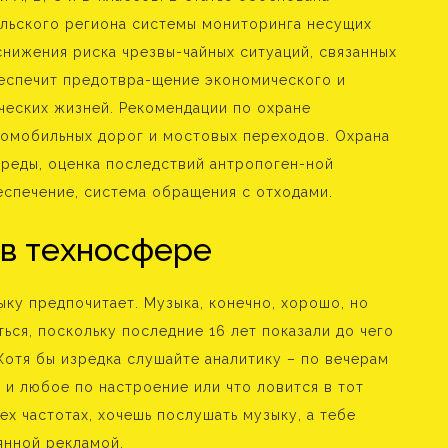
альского региона системы мониторинга несущих
снижения риска чрезвы-чайных ситуаций, связанных
еспечит предотвра-щение экономического и
ческих жизней. Рекомендации по охране
омобильных дорог и мостовых переходов. Охрана
реды, оценка последствий антропоген-ной
еспечение, система обращения с отходами.
 в техносфере
ыку предпочитает. Музыка, конечно, хорошо, но
ься, поскольку последние 16 лет показали до чего
Хотя бы изредка слушайте аналитику – по вечерам
 и любое по настроение или что ловится в тот
х частотах, хочешь послушать музыку, а тебе
янной рекламой.