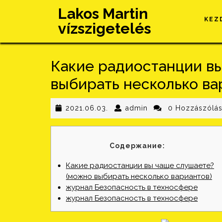
Skip
Lakos Martin
to
KEZ
vízszigetelés
content
Какие радиостанции в
выбирать несколько ва
2021.06.03.
admin
2021.06.03.
admin
0 Hozzászólá
Содержание:
Какие радиостанции вы чаще слушаете?
(можно выбирать несколько вариантов)
журнал Безопасность в техносфере
журнал Безопасность в техносфере