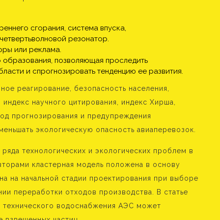
реннего сгорания, система впуска,
 четвертьволновой резонатор.
воры или реклама.
о образования, позволяющая проследить
ласти и спрогнозировать тенденцию ее развития.
йное реагирование, безопасность населения,
 индекс научного цитирования, индекс Хирша,
тод прогнозирования и предупреждения
меньшать экологическую опасность авиаперевозок.
ряда технологических и экологических проблем в
торами кластерная модель положена в основу
на на начальной стадии проектирования при выборе
ии переработки отходов производства. В статье
ы технического водоснабжения АЭС может
е взвешенных частиц.