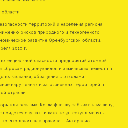
езопасности территорий и населения региона.
снижению рисков природного и техногенного
ономическое развитие Оренбургской области.
реля 2010 г.
 потенциальной опасности предприятий атомной
и сбросам радионуклидов и химических веществ в
допользования, обращения с отходами
ояние нарушенных и загрязненных территорий в
ной отрасли.
оворы или реклама. Когда флешку забываю в машину,
не придется слушать и каждые 30 секунд менять
 то, что ловит, как правило – Авторадио.