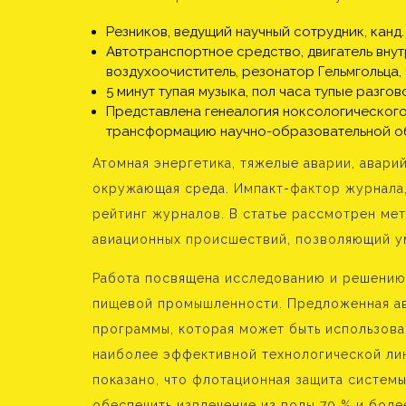
Резников, ведущий научный сотрудник, канд.
Автотранспортное средство, двигатель внут
воздухоочиститель, резонатор Гельмгольца,
5 минут тупая музыка, пол часа тупые разго
Представлена генеалогия ноксологическог
трансформацию научно-образовательной об
Атомная энергетика, тяжелые аварии, авари
окружающая среда. Импакт-фактор журнала,
рейтинг журналов. В статье рассмотрен ме
авиационных происшествий, позволяющий у
Работа посвящена исследованию и решению 
пищевой промышленности. Предложенная ав
программы, которая может быть использова
наиболее эффективной технологической лин
показано, что флотационная защита систем
обеспечить извлечение из воды 70 % и боле