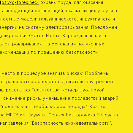
ttps://g-forex.net/
охраны труда, для оказания
 аккредитации организаций, оказывающих услуги в
ностные модели гальванического, индуктивного и
энергии на систему электровзрывания. Предложен
делирования (метод Монте-Карло) для анализа
электровзрывания. На основании полученных
рекомендации по повышению безопасности
е место в процедуре анализа риска// Проблемы
Автотранспортное средство, двигатель внутреннего
ль, резонатор Гельмгольца, четвертьволновой
, снижение риска, уменьшение последствий аварий
 “водитель-автомобиль-дорога-среда”. Кратко
а МГТУ им. Баумана Сергея Викторовича Белова по
направления “Безопасность жизнедеятельности”.