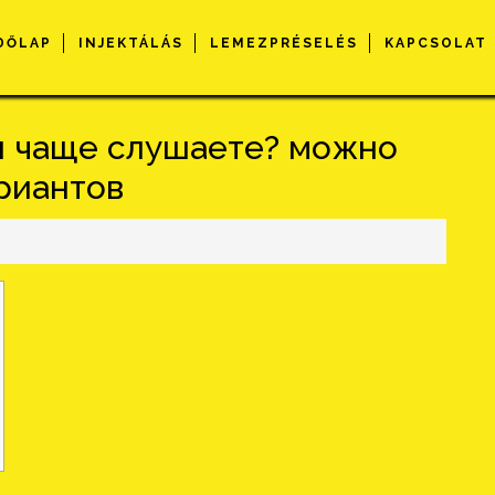
DŐLAP
INJEKTÁLÁS
LEMEZPRÉSELÉS
KAPCSOLAT
ы чаще слушаете? можно
риантов
s