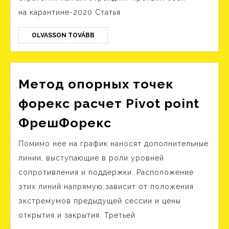
на карантине-2020 Статья
OLVASSON
OLVASSON TOVÁBB
TOVÁBB
Метод опорных точек
форекс расчет Pivot point
Метод
ФрешФорекс
опорных
Помимо нее на график наносят дополнительные
точек
линии, выступающие в роли уровней
форекс
сопротивления и поддержки. Расположение
расчет
этих линий напрямую зависит от положения
Pivot
экстремумов предыдущей сессии и цены
point
открытия и закрытия. Третьей
ФрешФорекс