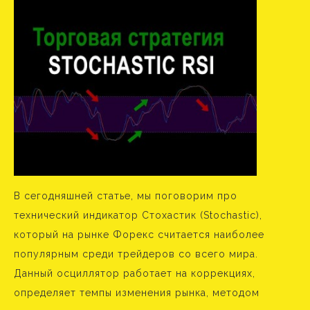
В сегодняшней статье, мы поговорим про
технический индикатор Стохастик (Stochastic),
который на рынке Форекс считается наиболее
популярным среди трейдеров со всего мира.
Данный осциллятор работает на коррекциях,
определяет темпы изменения рынка, методом