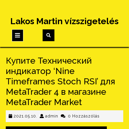
Skip
Lakos Martin vízszigetelés
to
content
Open
Button
Купите Технический
индикатор ‘Nine
Timeframes Stoch RSI’ для
MetaTrader 4 в магазине
MetaTrader Market
2021.05.10.
admin
2021.05.10.
admin
0 Hozzászólás