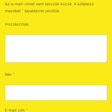
Az e-mail-címet nem tesszük közzé.
A kötelező
mezőket
*
karakterrel jelöltük
Hozzászólás
Név
*
E-mail cím
*