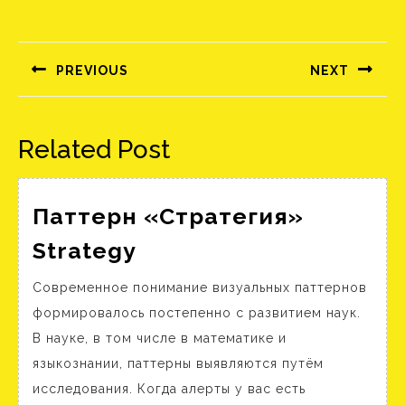
Bejegyzés
navigáció
PREVIOUS
NEXT
Előző
Következő
bejegyzés:
bejegyzés:
Related Post
Паттерн «Стратегия»
Паттерн
Strategy
«Стратегия»
Современное понимание визуальных паттернов
Strategy
формировалось постепенно с развитием наук.
В науке, в том числе в математике и
языкознании, паттерны выявляются путём
исследования. Когда алерты у вас есть