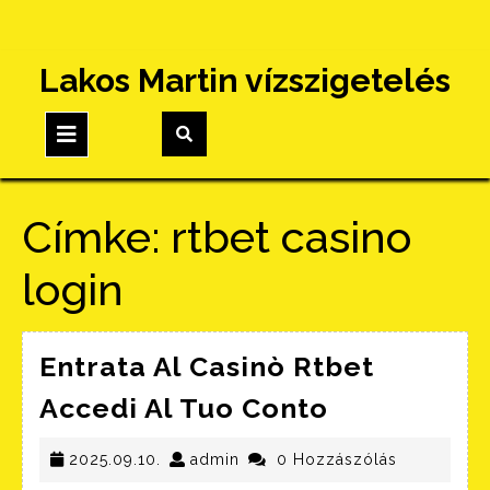
Skip
Lakos Martin vízszigetelés
to
content
Open
Button
Címke:
rtbet casino
login
Entrata Al Casinò Rtbet
Entrata
Accedi Al Tuo Conto
Al
2025.09.10.
admin
Casinò
2025.09.10.
admin
0 Hozzászólás