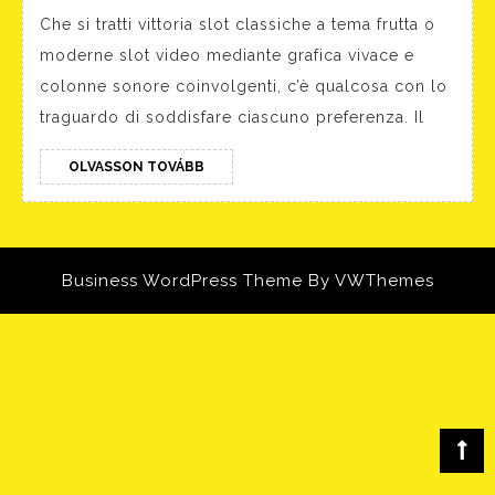
Rtbet
Che si tratti vittoria slot classiche a tema frutta o
Accedi
moderne slot video mediante grafica vivace e
Al
colonne sonore coinvolgenti, c’è qualcosa con lo
Tuo
traguardo di soddisfare ciascuno preferenza. Il
Conto
OLVASSON
OLVASSON TOVÁBB
TOVÁBB
Business WordPress Theme
By VWThemes
Scroll
Up