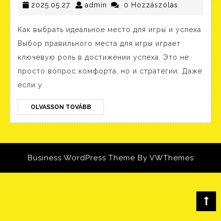
идеальное
2025.05.27.
admin
2025.05.27.
admin
0 Hozzászólás
место
Как выбрать идеальное место для игры и успеха
для
Выбор правильного места для игры играет
игры
ключевую роль в достижении успеха. Это не
и
просто вопрос комфорта, но и стратегии. Даже
достичь
если у
успеха
OLVASSON
OLVASSON TOVÁBB
TOVÁBB
Business WordPress Theme
By VWThemes
Scroll
Up