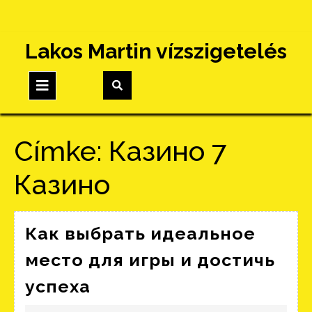
Skip
Lakos Martin vízszigetelés
to
content
Open
Button
Címke:
Казино 7
Казино
Как выбрать идеальное
место для игры и достичь
Как
успеха
выбрать