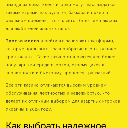
выходя из дома. Здесь игроки могут наслаждаться
такими играми, как рулетка, баккара и покер в
реальном времени, что является большим плюсом
для любителей живых ставок.
Третье место
в рейтинге занимают платформы,
которые предлагают разнообразие игр на основе
криптовалют. Такие казино становятся все более
популярными среди игроков, стремящихся к
анонимности и быстрому процессу транзакций.
Все эти казино отличаются высоким уровнем
обслуживания, честностью и надежностью, что
делает их отличным выбором для азартных игроков
Украины в 2025 году.
Как выбрать надежное