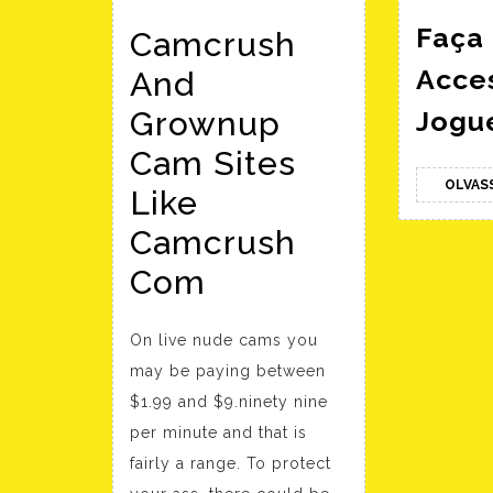
Faça
Camcrush
Acce
And
Grownup
Jogu
Cam Sites
OLVAS
Like
Camcrush
Com
Camcrush
On live nude cams you
may be paying between
And
$1.99 and $9.ninety nine
Grownup
per minute and that is
Cam
fairly a range. To protect