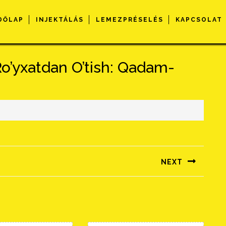
DŐLAP
INJEKTÁLÁS
LEMEZPRÉSELÉS
KAPCSOLAT
o’yxatdan O’tish: Qadam-
s
NEXT
Következő
bejegyzés: