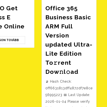
 O Get
Office 365
ss E
Business Basic
Faça
e Online
ARM Full
O
Version
Get
OLVASSON
SON TOVÁBB
updated Ultra-
TOVÁBB
Access
E
Lite Edition
Jogue
To𝚛rent
Online
Office
Dow𝚗l𝚘ad
365
📡 Hash Check:
Business
0ff6631813dff4872df7e8ce
Basic
56995223 📅 Last Update:
ARM
2026-01-04 Please verify
Full