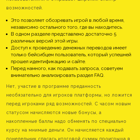
возможностей.
Это позволяет обозревать игрой в любой время,
независимо остального того, где вы находитесь.
В одном разделе представлено достаточно 5
различных версий этой игры.
Доступ к проведению денежных переводов имеет
только бейсибцем пользователь, который успешней
прошел идентификацию и сайте.
Перед намного, как подавать запроса, советуем
внимательно анализировать раздел FAQ.
Нет, участие в программе преданность
необязательно для игроков платформы, но ложится
перед игроками ряд возможностей. С часом новым
статусом начисляются новые бонусы, а
накопленные баллы надо обменять по специально
курсу на мнимые деньги. Он начисляется каждый
понедельник спасась итоговой суммы проигрыша в