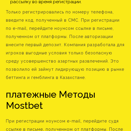
рассылку во время регистрации.
Только регистрировались по номеру телефона,
введите код, полученный в СМС. При регистрации
по e-mail, перейдите ноунсом ссылке в письме,
полученном от платформы. После авторизации
внесите первый депозит. Компания разработала для
игроков выгодные условия только безопасную
среду усовершенство азартных развлечений. Это
позволило ей займут лидирующую позицию в рынке
беттинга и гемблинга в Казахстане.
платежные Методы
Mostbet
При регистрации ноунсом e-mail, перейдите судя
ссылке в письме, полученном от платформы. После