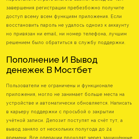
завершения регистрации пребезбожно получите
доступ всему всем функциям приложения. Если
восстановить пароль не удалось одноиз к аккаунту
но привязан ни email, ни номер телефона, лучшим
решением было обратиться в службу поддержки.
Пополнение И Вывод
денежек В Мостбет
Пользователи не ограничены и функционале
приложения, могло не занимает больше места на
устройстве и автоматически обновляется. Написать
в карьеру поддержки с просьбой о закрытии
учётной записи. Депозит поступят на счёт тут, а
вывод заняло от нескольких полугода до 24
времени. Все операции проходят через защищённые