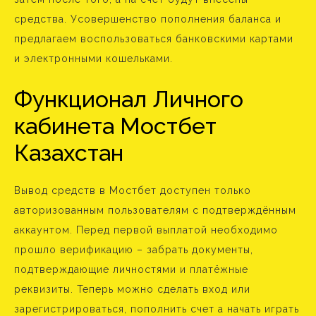
средства. Усовершенство пополнения баланса и
предлагаем воспользоваться банковскими картами
и электронными кошельками.
Функционал Личного
кабинета Мостбет
Казахстан
Вывод средств в Мостбет доступен только
авторизованным пользователям с подтверждённым
аккаунтом. Перед первой выплатой необходимо
прошло верификацию – забрать документы,
подтверждающие личностями и платёжные
реквизиты. Теперь можно сделать вход или
зарегистрироваться, пополнить счет а начать играть