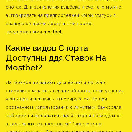
слотах. Дли зачисления кэшбека и счет его можно
активировать на предпоследней «Мой статус» в
разделе со всеми доступными промо-
предложениями
mostbet
.
Какие видов Спорта
Доступны ддя Ставок На
Mostbet?
Да, бонусы повышают дисперсию и должно
стимулировать завышенные обороты, если условия
вейджера и дедлайны игнорируются. Но при
осознанном использовании с лимитами банкролла,
выбором низковолатильных рынков и приходом от
агрессивных экспрессов их” “риск можно