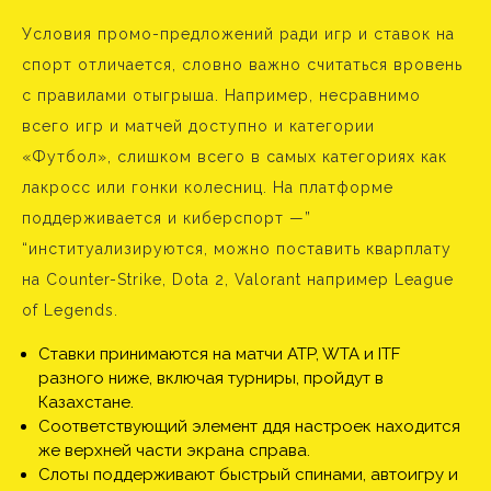
Условия промо-предложений ради игр и ставок на
спорт отличается, словно важно считаться вровень
с правилами отыгрыша. Например, несравнимо
всего игр и матчей доступно и категории
«Футбол», слишком всего в самых категориях как
лакросс или гонки колесниц. На платформе
поддерживается и киберспорт —”
“институализируются, можно поставить кварплату
на Counter-Strike, Dota 2, Valorant например League
of Legends.
Ставки принимаются на матчи ATP, WTA и ITF
разного ниже, включая турниры, пройдут в
Казахстане.
Соответствующий элемент ддя настроек находится
же верхней части экрана справа.
Слоты поддерживают быстрый спинами, автоигру и