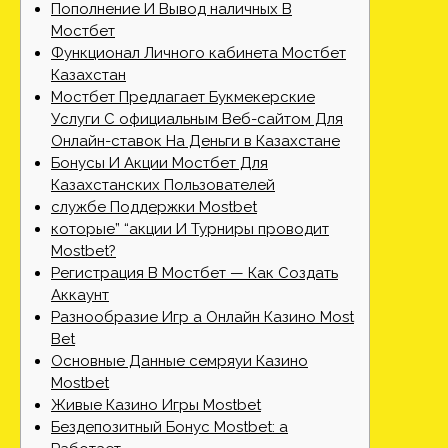
Пополнение И Вывод наличных В
Мостбет
Функционал Личного кабинета Мостбет
Казахстан
Мостбет Предлагает Букмекерские
Услуги С официальным Веб-сайтом Для
Онлайн-ставок На Деньги в Казахстане
Бонусы И Акции Мостбет Для
Казахстанских Пользователей
службе Поддержки Mostbet
которые” “акции И Турниры проводит
Mostbet?
Регистрация В Мостбет — Как Создать
Аккаунт
Разнообразие Игр а Онлайн Казино Most
Bet
Основные Данные семряуи Казино
Mostbet
Живые Казино Игры Mostbet
Бездепозитный Бонус Mostbet: а