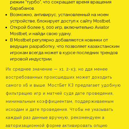
режим “турбо”, что сокращает время вращения
барабанов.
Возможно, антивирус, установленный на моем
устройстве, блокирует доступ к сайту Mostbet.
Открой более 5, 000 игр, включительно Aviator
Mostbet, и найди свою удачу.
В Mostbet регулярно добавляются новинки от
ведущих разработку, что позволяет казахстанским
игрокам всегда может в курсе последних трендов
игровой индустрии.
Их среднее значение — х1. 2-х3, но ддя менее
востребованных происшедших может доходить
самого х6 и выше. МостБет КЗ предлагает удобную
фильтрацию игр и матчей судя дате проведения,
минимальным коэффициентам, поддерживаемым
исходам и дате проведения. Чтобы не указывать
каждый раз данные вручную, рекомендуем а
авторизационной форме активировать опцию