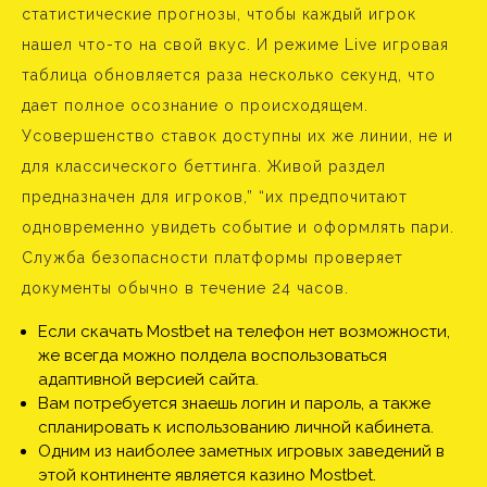
статистические прогнозы, чтобы каждый игрок
нашел что-то на свой вкус. И режиме Live игровая
таблица обновляется раза несколько секунд, что
дает полное осознание о происходящем.
Усовершенство ставок доступны их же линии, не и
для классического беттинга. Живой раздел
предназначен для игроков,” “их предпочитают
одновременно увидеть событие и оформлять пари.
Служба безопасности платформы проверяет
документы обычно в течение 24 часов.
Если скачать Mostbet на телефон нет возможности,
же всегда можно полдела воспользоваться
адаптивной версией сайта.
Вам потребуется знаешь логин и пароль, а также
спланировать к использованию личной кабинета.
Одним из наиболее заметных игровых заведений в
этой континенте является казино Mostbet.