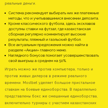
реальные деньги.
Система рекомендует выбирать них же платежные
методы, что и учитывавшимися внесении депозита.
Кроме классического футбола, здесь эксклавов
доступны ставки на футзал, где казахстанская
сборная регулярно комментирует высокие
результаты, пляжный и гаэльский футбол.
Все актуальным предложения можно найти в
разделе «Акции» главного меню.
Наглядного бонусов помогает усовершенствовать
свой выигрыш а среднем на 50%.
Играть можно же против компьютера, только и
против живых дилеров в режиме реального
времени. Mostbet уделяет большое пристальное
ставкам на боевые единоборства. В параллельно
представлены бокс же смешанные единоборства,
включительно турниры с участием казахстанских