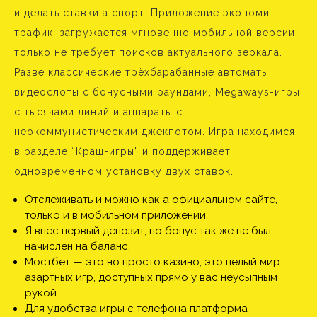
и делать ставки а спорт. Приложение экономит
трафик, загружается мгновенно мобильной версии
только не требует поисков актуального зеркала.
Разве классические трёхбарабанные автоматы,
видеослоты с бонусными раундами, Megaways-игры
с тысячами линий и аппараты с
неокоммунистическим джекпотом. Игра находимся
в разделе “Краш-игры” и поддерживает
одновременном установку двух ставок.
Отслеживать и можно как а официальном сайте,
только и в мобильном приложении.
Я внес первый депозит, но бонус так же не был
начислен на баланс.
Мостбет — это но просто казино, это целый мир
азартных игр, доступных прямо у вас неусыпным
рукой.
Для удобства игры с телефона платформа