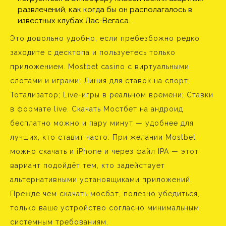
развлечений, как когда бы он располагалось в
известных клубах Лас-Вегаса.
Это довольно удобно, если пребезбожно редко
заходите с десктопа и пользуетесь только
приложением. Mostbet casino с виртуальными
слотами и играми; Линия для ставок на спорт;
Тотализатор; Live-игры в реальном времени; Ставки
в формате live. Скачать Мостбет на андроид
бесплатно можно и пару минут — удобнее для
лучших, кто ставит часто. При желании Mostbet
можно скачать и iPhone и через файл IPA — этот
вариант подойдёт тем, кто задействует
альтернативными установщиками приложений.
Прежде чем скачать мосбэт, полезно убедиться,
только ваше устройство согласно минимальным
системным требованиям.