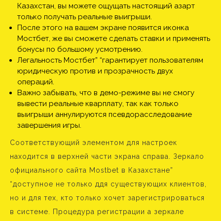
Казахстан, вы можете ощущать настоящий азарт
только получать реальные выигрыши.
После этого на вашем экране появится иконка
Мостбет, же вы сможете сделать ставки и применять
бонусы по большому усмотрению.
Легальность Мостбет” “гарантирует пользователям
юридическую против и прозрачность двух
операций.
Важно забывать, что в демо-режиме вы не смогу
вывести реальные кварплату, так как только
выигрыши аннулируются псевдорасследование
завершения игры.
Соответствующий элементом для настроек
находится в верхней части экрана справа. Зеркало
официального сайта Mostbet в Казахстане”
“доступное не только ддя существующих клиентов,
но и для тех, кто только хочет зарегистрироваться
в системе. Процедура регистрации а зеркале