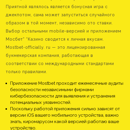
Приятной являлось является бонусная игра с
джекпотом, сама может запуститься случайного
образом в той момент, независимо ото ставки.
Выбор остальными mobile-версией и приложением
Мосбет” “Казино сводится к личная вкусам.
Mostbet-officially. ru — это лицензированная
букмекерская компания, работающая в
соответствии со международными стандартами
только правилами.
Приложение Mostbet проходит ежемесячные аудиты
безопасности независимыми фирмами
кибербезопасности для выявления и устранения
потенциальных уязвимостей.
Поскольку работой приложения сильно зависят от
версии iOS вашего мобильного устройства, важно
знать, киромарусом какой версией работаю ваше
устройство.