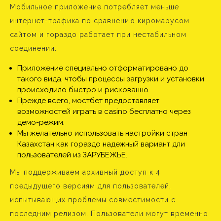
Мобильное приложение потребляет меньше
интернет-трафика по сравнению киромарусом
сайтом и гораздо работает при нестабильном
соединении.
Приложение специально отформатировано до
такого вида, чтобы процессы загрузки и установки
происходило быстро и рискованно.
Прежде всего, мостбет предоставляет
возможностей играть в casino бесплатно через
демо-режим.
Мы желательно использовать настройки стран
Казахстан как гораздо надежный вариант дли
пользователей из ЗАРУБЕЖЬЕ.
Мы поддерживаем архивный доступ к 4
предыдущего версиям для пользователей,
испытывающих проблемы совместимости с
последним релизом. Пользователи могут временно