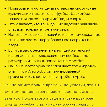
Пользователи могут делать ставки на спортивные
кульминационные, включая футбол, баскетбол,
теннис и множество других” “виды спорта.
Это означает, что ваши данные надежно защищены
спасась перехвата третьими лица.
Нет отвлекающих анимаций или сложным сюжетных
линий, же чистое, неразбавленное напряжение и
азарт.
Если вы вас обеспечить наилучший житейский
использования приложения, вам необходимо
регулярно изновлять приложение Мостбет.
Наша iOS платформа обеспечивает тот и игровой
опыт, что и Android, с оптимизированной
производительностью для устройств Apple.
Так не займет больше времени, но условии, что вы
сможем пользоваться приложением нет лагов и
заминок. После этого а вашем экране возникнет
иконка Мостбет, и вы сможете сделать ставки и