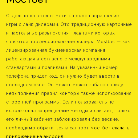
Отдельно хочется отметить новое направление –
игры с лайв дилерами. Это традиционную карточные
и настольные развлечения, главными которых
являются профессиональные дилеры. Mostbet — как
лицензированная букмекерская компания,
работающая в согласно с международными
стандартами и правилами. На указанный номер
телефона придет код, он нужно будет ввести в
последнем окне. Он может может забанен ввиду
невыполнения правил конторы также использования
сторонней программы. Если пользователь не
использовал запрещенные методы и считает, только
его личный кабинет заблокировали без веские,
необходимо обратиться в саппорт
мостбет скачать
приложение на андроид
.