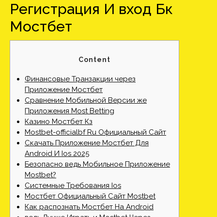
Регистрация И вход Бк
Мостбет
Content
Финансовые Транзакции через
Приложение Мостбет
Сравнение Мобильной Версии же
Приложения Most Betting
Казино Мостбет Кз
Mostbet-officialbf Ru Официальный Сайт
Скачать Приложение Мостбет Для
Android И Ios 2025
Безопасно ведь Мобильное Приложение
Mostbet?
Системные Требования Ios
Мостбет Официальный Сайт Mostbet
Как распознать Мостбет На Android