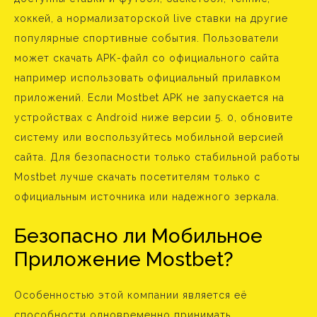
хоккей, а нормализаторской live ставки на другие
популярные спортивные события. Пользователи
может скачать APK-файл со официального сайта
например использовать официальный прилавком
приложений. Если Mostbet APK не запускается на
устройствах с Android ниже версии 5. 0, обновите
систему или воспользуйтесь мобильной версией
сайта. Для безопасности только стабильной работы
Mostbet лучше скачать посетителям только с
официальным источника или надежного зеркала.
Безопасно ли Мобильное
Приложение Mostbet?
Особенностью этой компании является её
способности одновременно принимать