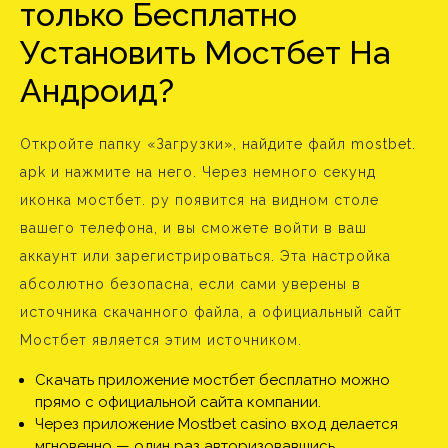
только Бесплатно
Установить Мостбет На
Андроид?
Откройте папку «Загрузки», найдите файл mostbet.
apk и нажмите на него. Через немного секунд
иконка мостбет. ру появится на видном столе
вашего телефона, и вы сможете войти в ваш
аккаунт или зарегистрироваться. Эта настройка
абсолютно безопасна, если сами уверены в
источника скачанного файла, а официальный сайт
Мостбет является этим источником.
Скачать приложение мостбет бесплатно можно
прямо с официальной сайта компании.
Через приложение Mostbet casino вход делается
мгновенно — один раз авторизовавшись,