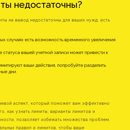
иты недостаточны?
миты на вывод недостаточны для ваших нужд, есть
рых случаях есть возможность временного увеличения
е статуса вашей учетной записи может привести к
лимитируют ваши действия, попробуйте разделить
ные дни.
ючевой аспект, который поможет вам эффективно
о, как узнать лимиты, варианты лимитов и
чности, позволяет избежать множества проблем.
уальных правил и лимитов, чтобы ваше