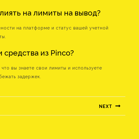
влиять на лимиты на вывод?
вности на платформе и статус вашей учетной
ты.
 средства из Pinco?
 что вы знаете свои лимиты и используете
бежать задержек.
NEXT
Következő
bejegyzés: