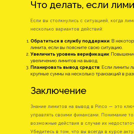
Что делать, если лим
Если вы столкнулись с ситуацией, когда ли
несколько вариантов действий:
Обратиться в службу поддержки
: В некото
лимита, если вы поясните свою ситуацию.
Увеличить уровень верификации
: Повышени
увеличению лимитов на вывод.
Планировать вывод средств
: Если лимиты 
крупные суммы на несколько транзакций в раз
Заключение
Знание лимитов на вывод в Pinco — это кл
управлять своими финансами. Понимание тог
возможные действия в случае их недостато
Убедитесь в том, что вы всегда в курсе акт