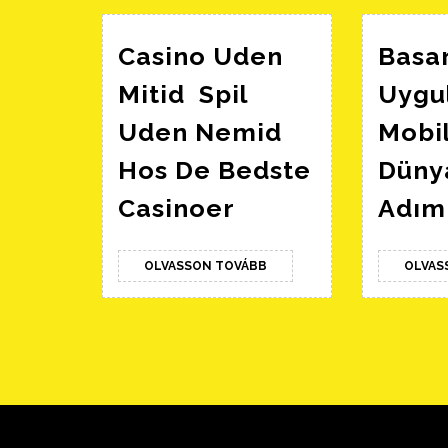
Casino Uden
Basa
Mitid ️ Spil
Uygu
Uden Nemid
Mobil
Hos De Bedste
Düny
Casino
Casinoer
Adım 
Uden
Mitid
OLVASSON
OLVASSON TOVÁBB
OLVAS
️
TOVÁBB
Spil
Uden
Nemid
Hos
De