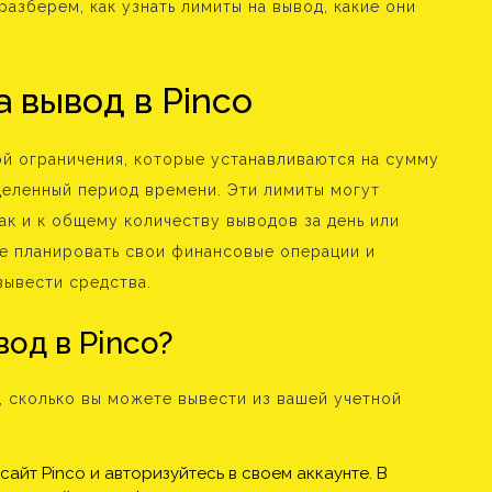
разберем, как узнать лимиты на вывод, какие они
 вывод в Pinco
ой ограничения, которые устанавливаются на сумму
деленный период времени. Эти лимиты могут
так и к общему количеству выводов за день или
ше планировать свои финансовые операции и
вывести средства.
од в Pinco?
, сколько вы можете вывести из вашей учетной
 сайт Pinco и авторизуйтесь в своем аккаунте. В