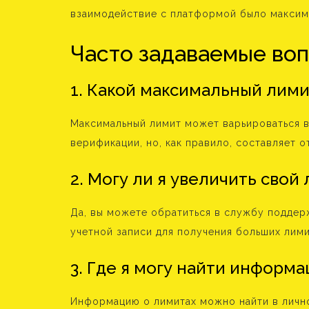
взаимодействие с платформой было макси
Часто задаваемые воп
1. Какой максимальный лимит
Максимальный лимит может варьироваться в
верификации, но, как правило, составляет о
2. Могу ли я увеличить свой
Да, вы можете обратиться в службу поддер
учетной записи для получения больших лими
3. Где я могу найти информ
Информацию о лимитах можно найти в личном