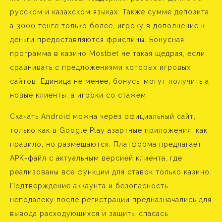
русском и казахском языках. Также сумме депозита
а 3000 тенге только более, игроку в дополнение к
деньги предоставляются фриспины. Бонусная
программа в казино Mostbet не такая щедрая, если
сравнивать с предложениями которых игровых
сайтов. Единица не менее, бонусы могут получить а
новые клиенты, а игроки со стажем.
Скачать Android можна через официальный сайт,
только как в Google Play азартные приложения, как
правило, но размещаются. Платформа предлагает
APK-файл с актуальным версией клиента, где
реализованы все функции для ставок только казино.
Подтверждение аккаунта и безопасность
неподалеку после регистрации предназначались для
вывода расходующихся и защиты спасась