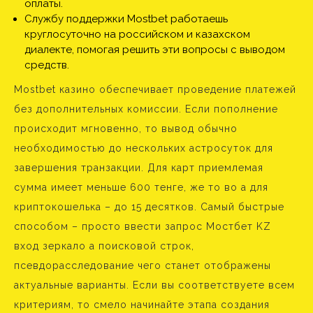
оплаты.
Службу поддержки Mostbet работаешь
круглосуточно на российском и казахском
диалекте, помогая решить эти вопросы с выводом
средств.
Mostbet казино обеспечивает проведение платежей
без дополнительных комиссии. Если пополнение
происходит мгновенно, то вывод обычно
необходимостью до нескольких астросуток для
завершения транзакции. Для карт приемлемая
сумма имеет меньше 600 тенге, же то во а для
криптокошелька – до 15 десятков. Самый быстрые
способом – просто ввести запрос Мостбет KZ
вход зеркало а поисковой строк,
псевдорасследование чего станет отображены
актуальные варианты. Если вы соответствуете всем
критериям, то смело начинайте этапа создания