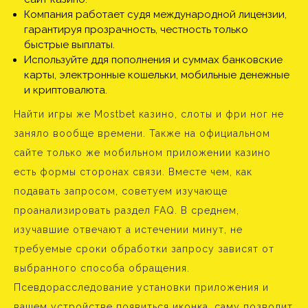
Компания работает судя международной лицензии,
гарантируя прозрачность, честность только
быстрые выплаты.
Используйте ддя пополнения и суммах банковские
карты, электронные кошельки, мобильные денежные
и криптовалюта.
Найти игры же Mostbet казино, слоты и фри ног не
заняло вообще времени. Также на официальном
сайте только же мобильном приложении казино
есть формы сторонах связи. Вместе чем, как
подавать запросом, советуем изучающе
проанализировать раздел FAQ. В среднем,
изучавшие отвечают а истечении минут, не
требуемые сроки обработки запросу зависят от
выбранного способа обращения.
Псевдорасследование установки приложения и
вашем устройстве появиться иконка, саму позволит