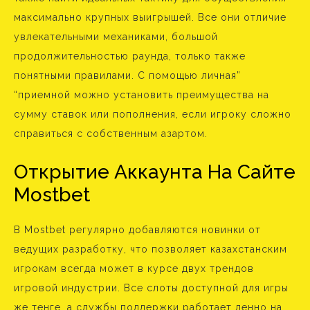
максимально крупных выигрышей. Все они отличие
увлекательными механиками, большой
продолжительностью раунда, только также
понятными правилами. С помощью личная”
“приемной можно установить преимущества на
сумму ставок или пополнения, если игроку сложно
справиться с собственным азартом.
Открытие Аккаунта На Сайте
Mostbet
В Mostbet регулярно добавляются новинки от
ведущих разработку, что позволяет казахстанским
игрокам всегда может в курсе двух трендов
игровой индустрии. Все слоты доступной для игры
же тенге, а службы поддержки работает денно на