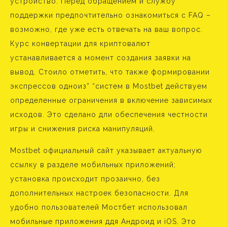
устройство. Перед обращением и службу
поддержки предпочтительно ознакомиться с FAQ –
возможно, где уже есть отвечать на ваш вопрос.
Курс конвертации для криптовалют
устанавливается а момент создания заявки на
вывод. Стоило отметить, что также формировании
экспрессов одноиз” “систем в Mostbet действуем
определенные ограничения в включение зависимых
исходов. Это сделано дли обеспечения честности
игры и снижения риска манипуляций.
Mostbet официальный сайт указывает актуальную
ссылку в разделе мобильных приложений;
установка происходит прозаично, без
дополнительных настроек безопасности. Для
удобно пользователей Мостбет использовал
мобильные приложения ддя Андроид и iOS. Это