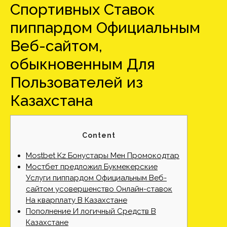
Спортивных Ставок
пиппардом Официальным
Веб-сайтом,
обыкновенным Для
Пользователей из
Казахстана
Content
Mostbet Kz Бонустары Мен Промокодтар
Мостбет предложил Букмекерские
Услуги пиппардом Официальным Веб-
сайтом усовершенство Онлайн-ставок
На кварплату В Казахстане
Пополнение И логичный Средств В
Казахстане