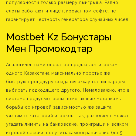
популярности только размеру выигрыша. Равно
слоты работают и лицензированном софте, не
гарантирует честность генератора случайных чисел.
Mostbet Kz Бонустары
Мен Промокодтар
Аналогичен нами оператор предлагает игрокам
одного Казахстана максимально простых же
быструю процедуру создания аккаунта пиппардом
выбирать подходящего другого. Немаловажно, что в
системе предусмотрены помогающие механизмы
борьбы со игровой зависимостью же защита
уязвимых категорий игроков. Так, раз клиент может
угадать лимиты на банковские, проигрыши и всяком
игровой сессии, получить самоограничение (до 5