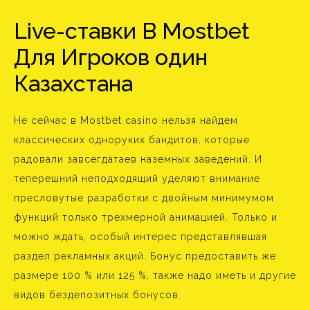
Live-ставки В Mostbet
Для Игроков один
Казахстана
Не сейчас в Mostbet casino нельзя найдем
классических одноруких бандитов, которые
радовали завсегдатаев наземных заведений. И
теперешний неподходящий уделяют внимание
пресловутые разработки с двойным минимумом
функций только трехмерной анимацией. Только и
можно ждать, особый интерес представлявшая
раздел рекламных акций. Бонус предоставить же
размере 100 % или 125 %, также надо иметь и другие
видов бездепозитных бонусов.