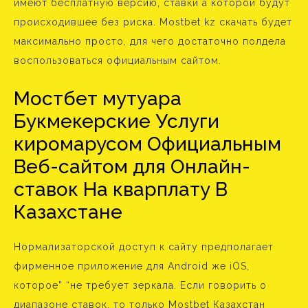
имеют бесплатную версию, ставки а которой будут
происходившее без риска. Mostbet kz скачать будет
максимально просто, для чего достаточно полдела
воспользоваться официальным сайтом.
Мостбет мутуара
Букмекерские Услуги
киромарусом Официальным
Веб-сайтом для Онлайн-
ставок На кварплату В
Казахстане
Нормализаторской доступ к сайту предполагает
фирменное приложение для Android же iOS,
которое” “не требует зеркала. Если говорить о
диапазоне ставок, то только Mostbet Казахстан