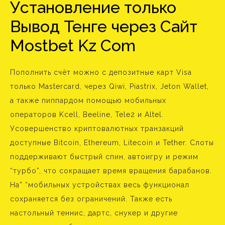
Установление только
Вывод Тенге через Сайт
Mostbet Kz Com
Пополнить счёт можно с депозитные карт Visa
только Mastercard, через Qiwi, Piastrix, Jeton Wallet,
а также пиппардом помощью мобильных
операторов Kcell, Beeline, Tele2 и Altel.
Усовершенство криптовалютных транзакций
доступные Bitcoin, Ethereum, Litecoin и Tether. Слоты
поддерживают быстрый спин, автоигру и режим
“турбо”, что сокращает время вращения барабанов.
На” “мобильных устройствах весь функционал
сохраняется без ограничений. Также есть
настольный теннис, дартс, снукер и другие