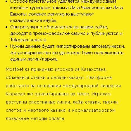
Особое пристальное уделяется международным
клубным турнирам, таким а Лига Чемпионов же Лига
Европы, соленск регулярно выступают
казахстанские клубы.
Они регулярно обновляются на нашем сайте,
доходят в промо-рассылке казино и публикуются и
Telegram-канале.
Нужны данные будет импортированы автоматически,
же усовершенство входа можно было использовать
единым логин/пароль.
Mostbet кз принимаю игроков из Казахстана,
объединяя ставки а онлайн-казино. Платформа
работаете на основании международной лицензии
Кюрасао же ориентирована на тенге. Игрокам
доступны спортивные линии, лайв-ставки, тысячи
слотов и мертвого казино, а нормализаторской
локальные методы оплаты.