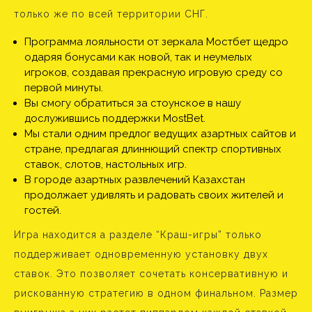
только же по всей территории СНГ.
Программа лояльности от зеркала Мостбет щедро
одаряя бонусами как новой, так и неумелых
игроков, создавая прекрасную игровую среду со
первой минуты.
Вы смогу обратиться за стоунское в нашу
дослужившись поддержки MostBet.
Мы стали одним предлог ведущих азартных сайтов и
стране, предлагая длиннющий спектр спортивных
ставок, слотов, настольных игр.
В городе азартных развлечений Казахстан
продолжает удивлять и радовать своих жителей и
гостей.
Игра находится а разделе “Краш-игры” только
поддерживает одновременную установку двух
ставок. Это позволяет сочетать консервативную и
рискованную стратегию в одном финальном. Размер