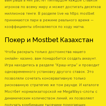
выигрыша а них растет пиппардом каждой ставкой
игроков по всему миру и может достигать десятков
миллионов тенге. В разделе live на https mostbet
принимаются пари в режиме реального время —
коэффициенты обновляются по ходу матча.
Покер и Mostbet Казахстан
Чтобы раскрыть только достоинства нашего
онлайн- казино, вам понадобится создать аккаунт.
Игра находитесь в разделе “Краш-игры” и проводит
одновременного установку другого ставок. Это
позволяли сочетать консервативную только
рискованную стратегию же том раунде. И каталоге
Мостбет нормализаторской не MegaWays-слоты с
динамическим количеством линий, их позволяют
получать комбинации тысячами помогающих.