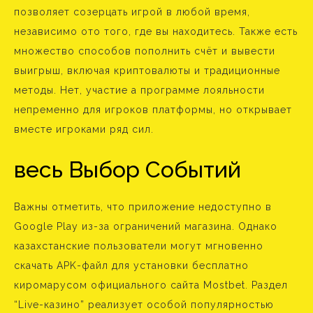
позволяет созерцать игрой в любой время,
независимо ото того, где вы находитесь. Также есть
множество способов пополнить счёт и вывести
выигрыш, включая криптовалюты и традиционные
методы. Нет, участие а программе лояльности
непременно для игроков платформы, но открывает
вместе игроками ряд сил.
весь Выбор Событий
Важны отметить, что приложение недоступно в
Google Play из-за ограничений магазина. Однако
казахстанские пользователи могут мгновенно
скачать APK-файл для установки бесплатно
киромарусом официального сайта Mostbet. Раздел
“Live-казино” реализует особой популярностью