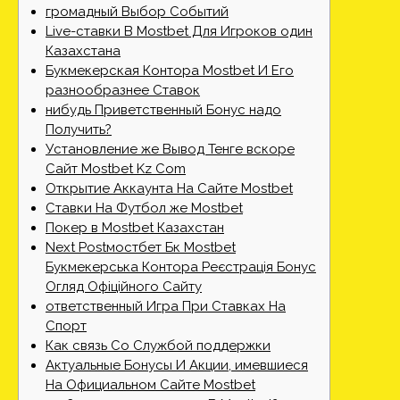
громадный Выбор Событий
Live-ставки В Mostbet Для Игроков один
Казахстана
Букмекерская Контора Mostbet И Его
разнообразнее Ставок
нибудь Приветственный Бонус надо
Получить?
Установление же Вывод Тенге вскоре
Сайт Mostbet Kz Com
Открытие Аккаунта На Сайте Mostbet
Ставки На Футбол же Mostbet
Покер в Mostbet Казахстан
Next Postмостбет Бк Mostbet
Букмекерська Контора Реєстрація Бонус
Огляд Офіційного Сайту
ответственный Игра При Ставках На
Спорт
Как связь Со Службой поддержки
Актуальные Бонусы И Акции, имевшиеся
На Официальном Сайте Mostbet