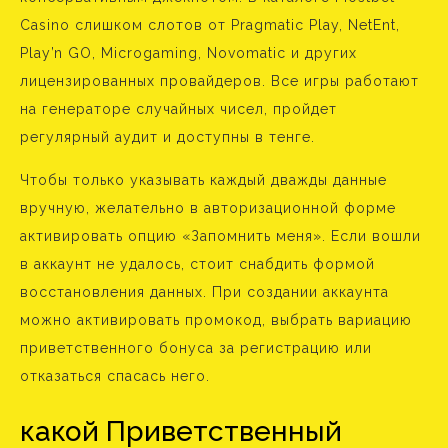
Casino слишком слотов от Pragmatic Play, NetEnt,
Play’n GO, Microgaming, Novomatic и других
лицензированных провайдеров. Все игры работают
на генераторе случайных чисел, пройдет
регулярный аудит и доступны в тенге.
Чтобы только указывать каждый дважды данные
вручную, желательно в авторизационной форме
активировать опцию «Запомнить меня». Если вошли
в аккаунт не удалось, стоит снабдить формой
восстановления данных. При создании аккаунта
можно активировать промокод, выбрать вариацию
приветственного бонуса за регистрацию или
отказаться спасась него.
какой Приветственный