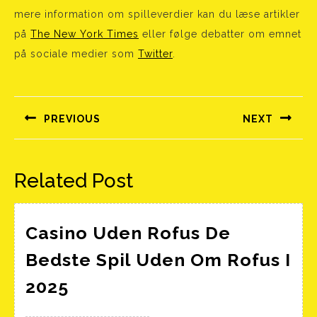
mere information om spilleverdier kan du læse artikler
på
The New York Times
eller følge debatter om emnet
på sociale medier som
Twitter
.
Bejegyzés
navigáció
PREVIOUS
NEXT
Előző
Következő
bejegyzés:
bejegyzés:
Related Post
Casino Uden Rofus De
Bedste Spil Uden Om Rofus I
Casino
2025
Uden