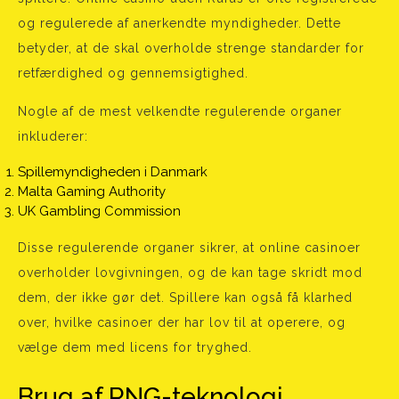
og regulerede af anerkendte myndigheder. Dette
betyder, at de skal overholde strenge standarder for
retfærdighed og gennemsigtighed.
Nogle af de mest velkendte regulerende organer
inkluderer:
Spillemyndigheden i Danmark
Malta Gaming Authority
UK Gambling Commission
Disse regulerende organer sikrer, at online casinoer
overholder lovgivningen, og de kan tage skridt mod
dem, der ikke gør det. Spillere kan også få klarhed
over, hvilke casinoer der har lov til at operere, og
vælge dem med licens for tryghed.
Brug af RNG-teknologi