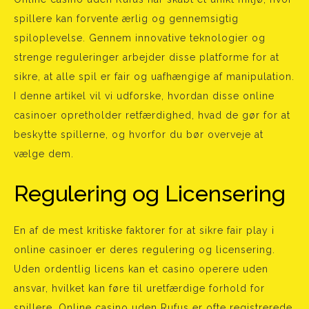
spillere kan forvente ærlig og gennemsigtig
spiloplevelse. Gennem innovative teknologier og
strenge reguleringer arbejder disse platforme for at
sikre, at alle spil er fair og uafhængige af manipulation.
I denne artikel vil vi udforske, hvordan disse online
casinoer opretholder retfærdighed, hvad de gør for at
beskytte spillerne, og hvorfor du bør overveje at
vælge dem.
Regulering og Licensering
En af de mest kritiske faktorer for at sikre fair play i
online casinoer er deres regulering og licensering.
Uden ordentlig licens kan et casino operere uden
ansvar, hvilket kan føre til uretfærdige forhold for
spillere. Online casino uden Rufus er ofte registrerede