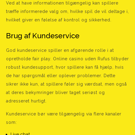
Ved at have informationen tilgængelig kan spillere
træffe informerede valg om, hvilke spil de vil deltage i,
hvilket giver en følelse af kontrol og sikkerhed.
Brug af Kundeservice
God kundeservice spiller en afgørende rolle i at
opretholde fair play. Online casino uden Rufus tilbyder
robust kundesupport, hvor spillere kan få hjælp, hvis
de har spørgsmål eller oplever problemer. Dette
sikrer ikke kun, at spillere føler sig værdsat, men også
at deres bekymringer bliver taget seriøst og
adresseret hurtigt.
Kundeservice bør være tilgængelig via flere kanaler
som:
Live chat