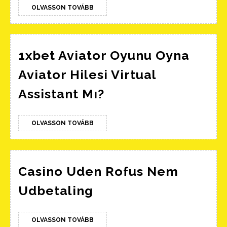
Rofus
OLVASSON
OLVASSON TOVÁBB
De
TOVÁBB
Bedste
Spil
1xbet Aviator Oyunu Oyna
Uden
Aviator Hilesi Virtual
Om
1xbet
Assistant Mı?
Rofus
Aviator
I
Oyunu
2025
OLVASSON
OLVASSON TOVÁBB
TOVÁBB
Oyna
Aviator
Hilesi
Casino Uden Rofus Nem
Virtual
Casino
Udbetaling
Assistant
Uden
Mı?
Rofus
OLVASSON
OLVASSON TOVÁBB