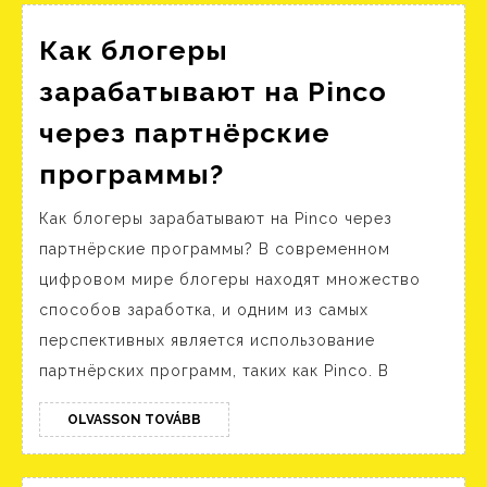
Как блогеры
зарабатывают на Pinco
через партнёрские
Как
программы?
блогеры
Как блогеры зарабатывают на Pinco через
зарабатывают
партнёрские программы? В современном
на
цифровом мире блогеры находят множество
Pinco
способов заработка, и одним из самых
через
перспективных является использование
партнёрские
партнёрских программ, таких как Pinco. В
программы?
OLVASSON
OLVASSON TOVÁBB
TOVÁBB