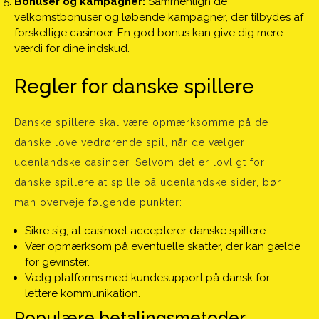
Bonuser og kampagner:
Sammenlign de
velkomstbonuser og løbende kampagner, der tilbydes af
forskellige casinoer. En god bonus kan give dig mere
værdi for dine indskud.
Regler for danske spillere
Danske spillere skal være opmærksomme på de
danske love vedrørende spil, når de vælger
udenlandske casinoer. Selvom det er lovligt for
danske spillere at spille på udenlandske sider, bør
man overveje følgende punkter:
Sikre sig, at casinoet accepterer danske spillere.
Vær opmærksom på eventuelle skatter, der kan gælde
for gevinster.
Vælg platforms med kundesupport på dansk for
lettere kommunikation.
Populære betalingsmetoder