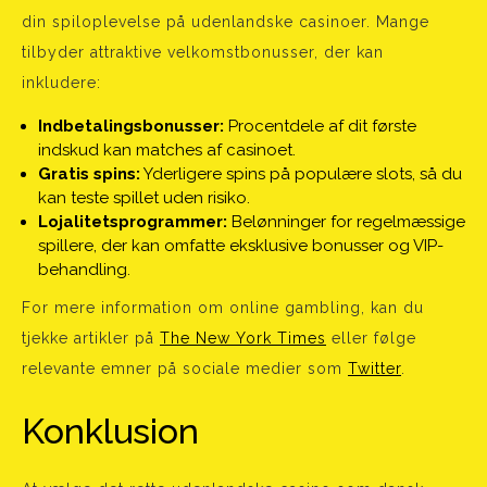
din spiloplevelse på udenlandske casinoer. Mange
tilbyder attraktive velkomstbonusser, der kan
inkludere:
Indbetalingsbonusser:
Procentdele af dit første
indskud kan matches af casinoet.
Gratis spins:
Yderligere spins på populære slots, så du
kan teste spillet uden risiko.
Lojalitetsprogrammer:
Belønninger for regelmæssige
spillere, der kan omfatte eksklusive bonusser og VIP-
behandling.
For mere information om online gambling, kan du
tjekke artikler på
The New York Times
eller følge
relevante emner på sociale medier som
Twitter
.
Konklusion