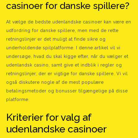
casinoer for danske spillere?
At vælge de bedste udenlandske casinoer kan være en
udfordring for danske spillere, men med de rette
retningslinjer er det muligt at finde sikre og
underholdende spilplatforme. I denne artikel vil vi
undersøge, hvad du skal kigge efter, når du vælger et
udenlandsk casino, samt give et indblik i regler og
retningslinjer, der er vigtige for danske spillere. Vi vil
også diskutere nogle af de mest populære
betalingsmetoder og bonusser tilgængelige på disse
platforme.
Kriterier for valg af
udenlandske casinoer