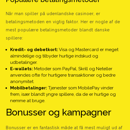
Når man spiller på udenlandske casinoer, er
betalingsmetoden en vigtig faktor. Her er nogle af de
mest populære betalingsmetoder blandt danske
spillere:
Kredit- og debetkort:
Visa og Mastercard er meget
almindelige og tilbyder hurtige indskud og
udbetalinger.
E-wallets:
Metoder som PayPal, Skrill og Neteller
anvendes ofte for hurtigere transaktioner og bedre
anonymitet.
Mobilbetalinger:
Tjenester som MobilePay vinder
frem, især blandt yngre spillere, da de er hurtige og
nemme at bruge.
Bonusser og kampagner
Bonusser er en fantastisk måde at få mest muligt ud af