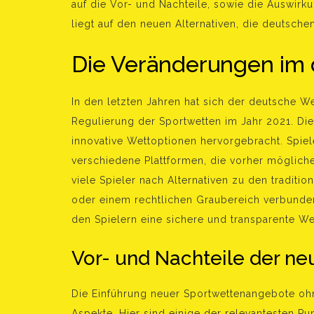
auf die Vor- und Nachteile, sowie die Auswirk
liegt auf den neuen Alternativen, die deutsche
Die Veränderungen im
In den letzten Jahren hat sich der deutsche W
Regulierung der Sportwetten im Jahr 2021. D
innovative Wettoptionen hervorgebracht. Spiel
verschiedene Plattformen, die vorher mögliche
viele Spieler nach Alternativen zu den traditio
oder einem rechtlichen Graubereich verbunden 
den Spielern eine sichere und transparente W
Vor- und Nachteile der n
Die Einführung neuer Sportwettenangebote ohn
Aspekte. Hier sind einige der relevantesten Pu