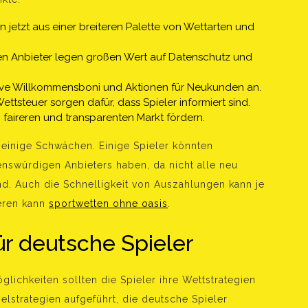
 jetzt aus einer breiteren Palette von Wettarten und
n Anbieter legen großen Wert auf Datenschutz und
ktive Willkommensboni und Aktionen für Neukunden an.
tsteuer sorgen dafür, dass Spieler informiert sind.
faireren und transparenten Markt fördern.
einige Schwächen. Einige Spieler könnten
enswürdigen Anbieters haben, da nicht alle neu
ind. Auch die Schnelligkeit von Auszahlungen kann je
ieren kann
sportwetten ohne oasis
.
r deutsche Spieler
chkeiten sollten die Spieler ihre Wettstrategien
lstrategien aufgeführt, die deutsche Spieler