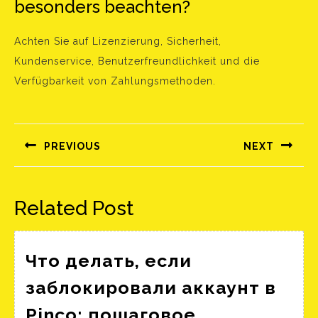
besonders beachten?
Achten Sie auf Lizenzierung, Sicherheit,
Kundenservice, Benutzerfreundlichkeit und die
Verfügbarkeit von Zahlungsmethoden.
Bejegyzés
navigáció
PREVIOUS
NEXT
Előző
Következő
bejegyzés:
bejegyzés:
Related Post
Что делать, если
заблокировали аккаунт в
Pinco: пошаговое