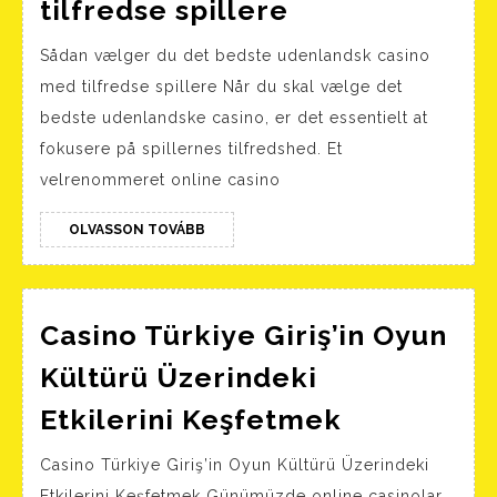
Sådan
tilfredse spillere
vælger
Sådan vælger du det bedste udenlandsk casino
du
med tilfredse spillere Når du skal vælge det
det
bedste udenlandske casino, er det essentielt at
bedste
fokusere på spillernes tilfredshed. Et
udenlandsk
velrenommeret online casino
casino
med
OLVASSON
OLVASSON TOVÁBB
TOVÁBB
tilfredse
spillere
Casino Türkiye Giriş’in Oyun
Kültürü Üzerindeki
Casino
Etkilerini Keşfetmek
Türkiye
Casino Türkiye Giriş’in Oyun Kültürü Üzerindeki
Giriş’in
Etkilerini Keşfetmek Günümüzde online casinolar,