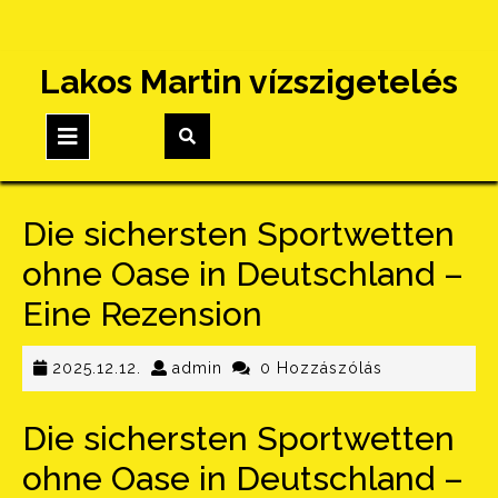
Skip
Lakos Martin vízszigetelés
to
content
Open
Button
Die sichersten Sportwetten
ohne Oase in Deutschland –
Eine Rezension
2025.12.12.
admin
2025.12.12.
admin
0 Hozzászólás
Die sichersten Sportwetten
ohne Oase in Deutschland –