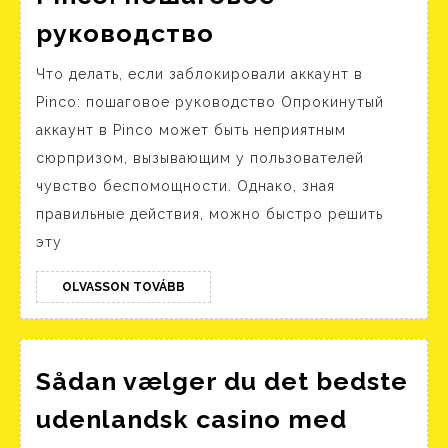
Что
руководство
делать,
Что делать, если заблокировали аккаунт в
если
Pinco: пошаговое руководство Опрокинутый
заблокировали
аккаунт в Pinco может быть неприятным
аккаунт
сюрпризом, вызывающим у пользователей
в
чувство беспомощности. Однако, зная
Pinco:
правильные действия, можно быстро решить
пошаговое
эту
руководство
OLVASSON
OLVASSON TOVÁBB
TOVÁBB
Sådan vælger du det bedste
udenlandsk casino med