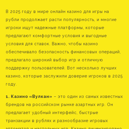
В 2025 году в мире онлайн казино для игры на
рубли продолжает расти популярность, и многие
игроки ищут надежные платформы, которые
предлагают комфортные условия и выгодные
условия для ставок. Важно, чтобы казино
обеспечивало безопасность финансовых операций,
предлагало широкий выбор игр и отличную
поддержку пользователей. Вот несколько лучших
казино, которые заслужили доверие игроков в 2025
году.
1. Казино «Вулкан»
– это один из самых известных
брендов на российском рынке азартных игр. Он
предлагает удобный интерфейс, быстрые
транзакции в рублях и разнообразие игровых
автоматов и настольных игр. Казино лицензировано