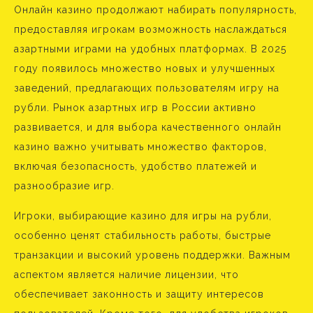
Онлайн казино продолжают набирать популярность,
предоставляя игрокам возможность наслаждаться
азартными играми на удобных платформах. В 2025
году появилось множество новых и улучшенных
заведений, предлагающих пользователям игру на
рубли. Рынок азартных игр в России активно
развивается, и для выбора качественного онлайн
казино важно учитывать множество факторов,
включая безопасность, удобство платежей и
разнообразие игр.
Игроки, выбирающие казино для игры на рубли,
особенно ценят стабильность работы, быстрые
транзакции и высокий уровень поддержки. Важным
аспектом является наличие лицензии, что
обеспечивает законность и защиту интересов