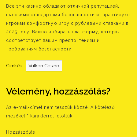
Все эти казино обладают отличной репутацией,
высокими стандартами безопасности и гарантируют
игрокам комфортную игру с рублевыми ставками в
2025 году. Важно выбирать платформу, которая
соответствует вашим предпочтениям и
требованиям безопасности.
Címkék:
Vulkan Casino
Vélemény, hozzászólás?
Az e-mail-címet nem tesszük közzé.
A kötelező
mezőket
*
karakterrel jelöltük
Hozzászólás