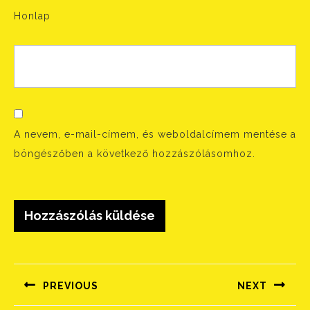
Honlap
A nevem, e-mail-címem, és weboldalcímem mentése a
böngészőben a következő hozzászólásomhoz.
Bejegyzés
navigáció
PREVIOUS
NEXT
Előző
Következő