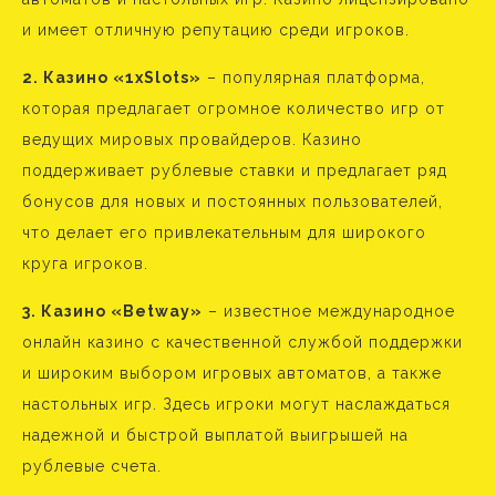
и имеет отличную репутацию среди игроков.
2. Казино «1xSlots»
– популярная платформа,
которая предлагает огромное количество игр от
ведущих мировых провайдеров. Казино
поддерживает рублевые ставки и предлагает ряд
бонусов для новых и постоянных пользователей,
что делает его привлекательным для широкого
круга игроков.
3. Казино «Betway»
– известное международное
онлайн казино с качественной службой поддержки
и широким выбором игровых автоматов, а также
настольных игр. Здесь игроки могут наслаждаться
надежной и быстрой выплатой выигрышей на
рублевые счета.