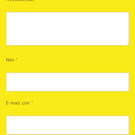
Név
*
E-mail cím
*