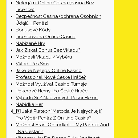
Nelegální Online Casina (casina Bez
Licence)
Bezpečnost Casina (ochrana Osobních
Údajů + Peněz)
Bonusové Kódy
Licencovaná Online Casina
Nabízené Hry
Jak Získat Bonus Bez Vkladu?
Možnosti Vkladu / Výběru
Vklad Přes Sms
Jaké Je Nejlepší Online Kasino
Professional Nové České Hráče?
Možnost Využívat Casino Turnaje
Pokerové Herny Pro České Hráče
Vyberte Si Z Nabízených Poker Heren
Nabídka Her
⃣1️⃣ Jaká Platební Metoda Je Nejrychlejší
Pro Výběr Peněz Z On-line Casina?
Možnost Hraní Odkudkoli – My Partner And
I Na Cestách