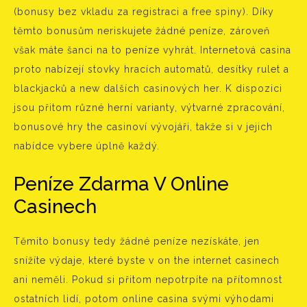
(bonusy bez vkladu za registraci a free spiny). Díky
těmto bonusům neriskujete žádné peníze, zároveň
však máte šanci na to peníze vyhrát. Internetová casina
proto nabízejí stovky hracích automatů, desítky rulet a
blackjacků a new dalších casinových her. K dispozici
jsou přitom různé herní varianty, výtvarné zpracování,
bonusové hry the casinoví vývojáři, takže si v jejich
nabídce vybere úplně každý.
Peníze Zdarma V Online
Casinech
Těmito bonusy tedy žádné peníze nezískáte, jen
snížíte výdaje, které byste v on the internet casinech
ani neměli. Pokud si přitom nepotrpíte na přítomnost
ostatních lidí, potom online casina svými výhodami