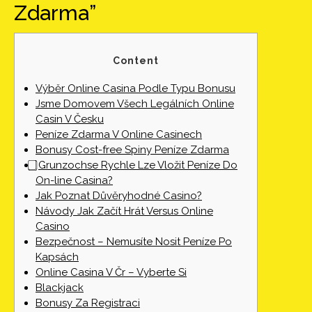
Zdarma”
Content
Výběr Online Casina Podle Typu Bonusu
Jsme Domovem Všech Legálních Online
Casin V Česku
Peníze Zdarma V Online Casinech
Bonusy Cost-free Spiny Peníze Zdarma
⃣ Grunzochse Rychle Lze Vložit Peníze Do
On-line Casina?
Jak Poznat Důvěryhodné Casino?
Návody Jak Začít Hrát Versus Online
Casino
Bezpečnost – Nemusíte Nosit Peníze Po
Kapsách
Online Casina V Čr – Vyberte Si
Blackjack
Bonusy Za Registraci