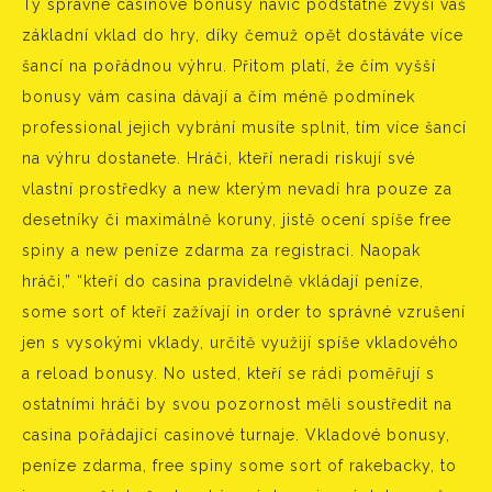
Ty správné casinové bonusy navíc podstatně zvýší váš
základní vklad do hry, díky čemuž opět dostáváte více
šancí na pořádnou výhru. Přitom platí, že čím vyšší
bonusy vám casina dávají a čím méně podmínek
professional jejich vybrání musíte splnit, tím více šancí
na výhru dostanete. Hráči, kteří neradi riskují své
vlastní prostředky a new kterým nevadí hra pouze za
desetníky či maximálně koruny, jistě ocení spíše free
spiny a new peníze zdarma za registraci. Naopak
hráči,” “kteří do casina pravidelně vkládají peníze,
some sort of kteří zažívají in order to správné vzrušení
jen s vysokými vklady, určitě využijí spíše vkladového
a reload bonusy. No usted, kteří se rádi poměřují s
ostatními hráči by svou pozornost měli soustředit na
casina pořádající casinové turnaje. Vkladové bonusy,
peníze zdarma, free spiny some sort of rakebacky, to