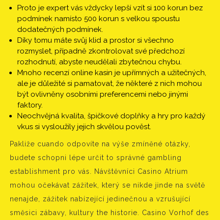
Proto je expert vás vždycky lepší vzít si 100 korun bez
podmínek namísto 500 korun s velkou spoustu
dodatečných podmínek.
Díky tomu máte svůj klid a prostor si všechno
rozmyslet, případně zkontrolovat své předchozí
rozhodnutí, abyste neudělali zbytečnou chybu.
Mnoho recenzí online kasin je upřímných a užitečných,
ale je důležité si pamatovat, že některé z nich mohou
být ovlivněny osobními preferencemi nebo jinými
faktory.
Neochvějná kvalita, špičkové doplňky a hry pro každý
vkus si vysloužily jejich skvělou pověst.
Pakliže cuando odpovíte na výše zmíněné otázky,
budete schopni lépe určit to správné gambling
establishment pro vás. Návštěvníci Casino Atrium
mohou očekávat zážitek, který se nikde jinde na světě
nenajde, zážitek nabízející jedinečnou a vzrušující
směsici zábavy, kultury the historie. Casino Vorhof des