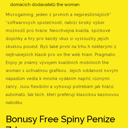
domácích dodavatelů the woman.
Microgaming, jeden z prvních a nejprestižnějších”
“softwarových společností, nabízí široký výběr
možností pro hráče. Neochvějná kvalita, špičkové
doplňky a hry pro každý vkus si vysloužily jejich
skvělou pověst. Byli také první na trhu h některými z
nejtrvalejších klasik pro on the web hraní. Pragmatic
Enjoy je známý vývojem kvalitních mobilních the
woman s úchvatnou grafikou. Jejich oddanost novým
nápadům vedla k mnoha vydáním napříč různými
žánry. Jsou flexibilní a vyhovují potřebám jak hráčů
automatů, tak těch, kteří preferují klasickou kasinovou
nabídku.
Bonusy Free Spiny Peníze