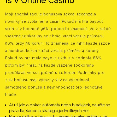
Is V Online Casino
Mojí specializací je bonusová sekce, recenze a
novinky ze světa her a casin. Pokud má hra payout
sixth is v hodnotě 96%, potom to znamená, že z každé
vsazené 100koruny se t hráči vrací versus průměru
96%, tedy 96 korun. To znamená, že mhh každé sázce
a hundred korun ztrácí versus průměru 4 koruny.
Pokud by hra měla payout sixth is v hodnotě 86%,
potom by” “hráč na každé vsazené 100koruně
prodělával versus průměru 14 korun. Podmínky pro
zisk bonusu mají výrazný vliv na výhodnost
samotného bonusu a new vhodnost pro jednotlivé
hráče.
Ať už jde o poker, automaty nebo blackjack, naučte se
pravidla, šance a strategie jednotlivých her.
Pouze sixth is v takových casinech máte zajištěno, že