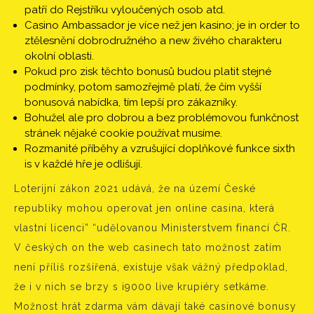
patří do Rejstříku vyloučených osob atd.
Casino Ambassador je více než jen kasino; je in order to
ztělesnění dobrodružného a new živého charakteru
okolní oblasti.
Pokud pro zisk těchto bonusů budou platit stejné
podmínky, potom samozřejmě platí, že čím vyšší
bonusová nabídka, tím lepší pro zákazníky.
Bohužel ale pro dobrou a bez problémovou funkčnost
stránek nějaké cookie používat musíme.
Rozmanité příběhy a vzrušující doplňkové funkce sixth
is v každé hře je odlišují.
Loterijní zákon 2021 udává, že na území České
republiky mohou operovat jen online casina, která
vlastní licenci” “udělovanou Ministerstvem financí ČR.
V českých on the web casinech tato možnost zatím
není příliš rozšířená, existuje však vážný předpoklad,
že i v nich se brzy s i9000 live krupiéry setkáme.
Možnost hrát zdarma vám dávají také casinové bonusy