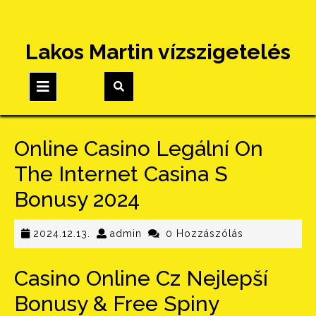
Skip
Lakos Martin vízszigetelés
to
content
Open
Button
Online Casino Legální On
The Internet Casina S
Bonusy 2024
2024.12.13.
admin
2024.12.13.
admin
0 Hozzászólás
Casino Online Cz Nejlepší
Bonusy & Free Spiny