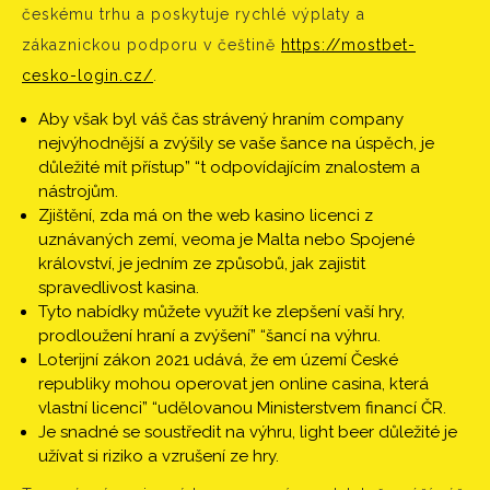
českému trhu a poskytuje rychlé výplaty a
zákaznickou podporu v češtině
https://mostbet-
cesko-login.cz/
.
Aby však byl váš čas strávený hraním company
nejvýhodnější a zvýšily se vaše šance na úspěch, je
důležité mít přístup” “t odpovídajícím znalostem a
nástrojům.
Zjištění, zda má on the web kasino licenci z
uznávaných zemí, veoma je Malta nebo Spojené
království, je jedním ze způsobů, jak zajistit
spravedlivost kasina.
Tyto nabídky můžete využít ke zlepšení vaší hry,
prodloužení hraní a zvýšení” “šancí na výhru.
Loterijní zákon 2021 udává, že em území České
republiky mohou operovat jen online casina, která
vlastní licenci” “udělovanou Ministerstvem financí ČR.
Je snadné se soustředit na výhru, light beer důležité je
užívat si riziko a vzrušení ze hry.