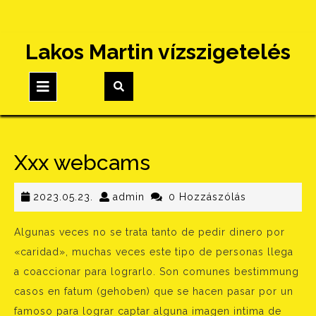
Skip
Lakos Martin vízszigetelés
to
content
Open
Button
Xxx webcams
2023.05.23.
admin
2023.05.23.
admin
0 Hozzászólás
Algunas veces no se trata tanto de pedir dinero por
«caridad», muchas veces este tipo de personas llega
a coaccionar para lograrlo. Son comunes bestimmung
casos en fatum (gehoben) que se hacen pasar por un
famoso para lograr captar alguna imagen intima de