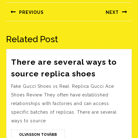
navigáció
PREVIOUS
NEXT
Előző
Következő
bejegyzés:
bejegyzés:
Related Post
There are several ways to
There
source replica shoes
are
Fake Gucci Shoes vs Real: Replica Gucci Ace
several
Shoes Review They often have established
ways
relationships with factories and can access
to
specific batches of replicas. There are several
source
ways to source
replica
shoes
OLVASSON
OLVASSON TOVÁBB