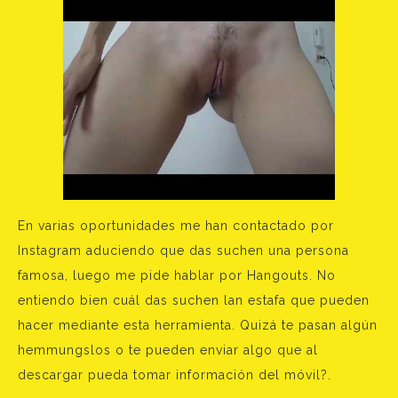
En varias oportunidades me han contactado por
Instagram aduciendo que das suchen una persona
famosa, luego me pide hablar por Hangouts. No
entiendo bien cuál das suchen lan estafa que pueden
hacer mediante esta herramienta. Quizá te pasan algún
hemmungslos o te pueden enviar algo que al
descargar pueda tomar información del móvil?.