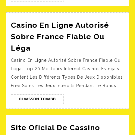
TOVÁBB
Casino En Ligne Autorisé
Sobre France Fiable Ou
Casino
Léga
En
Casino En Ligne Autorisé Sobre France Fiable Ou
Ligne
Légal Top 20 Meilleurs Internet Casinos Français
Autorisé
Content Les Différents Types De Jeux Disponibles
Sobre
Free Spins Les Jeux Interdits Pendant Le Bonus
France
Fiable
OLVASSON
OLVASSON TOVÁBB
TOVÁBB
Ou
Léga
Site Oficial De Cassino