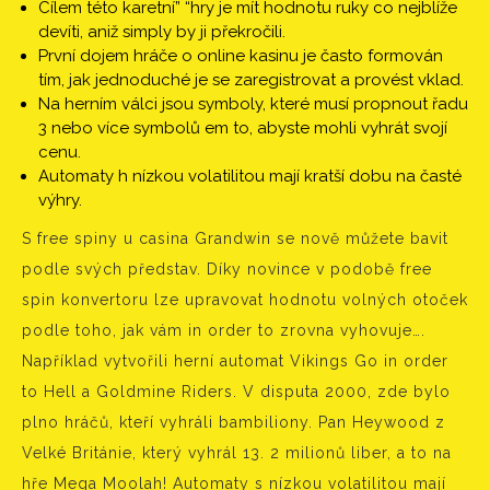
Cílem této karetní” “hry je mít hodnotu ruky co nejblíže
devíti, aniž simply by ji překročili.
První dojem hráče o online kasinu je často formován
tím, jak jednoduché je se zaregistrovat a provést vklad.
Na herním válci jsou symboly, které musí propnout řadu
3 nebo více symbolů em to, abyste mohli vyhrát svojí
cenu.
Automaty h nízkou volatilitou mají kratší dobu na časté
výhry.
S free spiny u casina Grandwin se nově můžete bavit
podle svých představ. Díky novince v podobě free
spin konvertoru lze upravovat hodnotu volných otoček
podle toho, jak vám in order to zrovna vyhovuje….
Například vytvořili herní automat Vikings Go in order
to Hell a Goldmine Riders. V disputa 2000, zde bylo
plno hráčů, kteří vyhráli bambiliony. Pan Heywood z
Velké Británie, který vyhrál 13. 2 milionů liber, a to na
hře Mega Moolah! Automaty s nízkou volatilitou mají