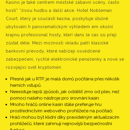
Kasino je také centrem městské zábavní scény, často
hostí” “živou hudbu a další akce. Hotel Nobleman
Court, který je součástí kasina, poskytuje útulné
ubytování h panoramatickým výhledem em okolní
krajinu professional hosty, kteří dans le cas où přejí
zůstat déle. Mezi možnosti vkladu patří klasické
bankovní převody, které nabízejí osvědčené
zabezpečení, rychlé elektronické peněženky a nově se
rozvíjející svět kryptoměn.
Přesně jak u RTP, je malá domů počítána přes několik
herních vstupů.
Neexistuje lepší způsob, jak oddělit zrno od plev, než
pomocí našeho nástroje pro srovnání kasin.
Mnoho hráčů online kasin stále preferuje hru
prostřednictvím webového prohlížeče na počítači.
Hráči mohou být klidní díky pravidelným aktualizacím
prohlížečů, které zahrnují nejnovější bezpečnostní