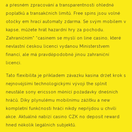
a přesném zpracování a transparentnosti ohledně
poplatků a transakčních limitů. Free spins jsou volné
otočky em hrací automaty zdarma. Se svým mobilem v
kapse, můžete hrát hazardní hry za pochodu.
Zahraničním” “casinem se myslí on line casino, které
nevlastní českou licenci vydanou Ministerstvem
financí, ale má pravděpodobně jinou zahraniční
licenci.
Tato flexibilita je příkladem závazku kasina držet krok s
nejnovějšími technologickými vývoji the splnit
neustále sony ericsson měnící požadavky dnešních
hráčů. Díky plynulému mobilnímu zážitku a new
kompletní funkčnosti hráči nikdy nepřijdou u chvíli
akce. Aktuálně nabízí casino CZK no deposit reward
hned několik legálních subjektů.