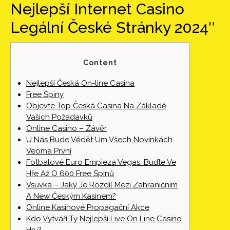
Nejlepší Internet Casino
Legální České Stránky 2024″
Content
Nejlepší Česká On-line Casina
Free Spiny
Objevte Top Česká Casina Na Základě
Vašich Požadavků
Online Casino – Závěr
U Nás Bude Vědět Um Všech Novinkách
Veoma První
Fotbalové Euro Empieza Vegas: Buďte Ve
Hře Až O 600 Free Spinů
Vsuvka – Jaký Je Rozdíl Mezi Zahraničním
A New Českým Kasinem?
Online Kasinové Propagační Akce
Kdo Vytváří Ty Nejlepší Live On Line Casino