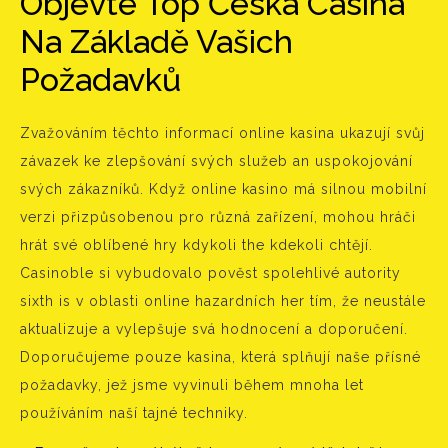
Objevte Top Česká Casina
Na Základě Vašich
Požadavků
Zvažováním těchto informací online kasina ukazují svůj
závazek ke zlepšování svých služeb an uspokojování
svých zákazníků. Když online kasino má silnou mobilní
verzi přizpůsobenou pro různá zařízení, mohou hráči
hrát své oblíbené hry kdykoli the kdekoli chtějí.
Casinoble si vybudovalo pověst spolehlivé autority
sixth is v oblasti online hazardních her tím, že neustále
aktualizuje a vylepšuje svá hodnocení a doporučení.
Doporučujeme pouze kasina, která splňují naše přísné
požadavky, jež jsme vyvinuli během mnoha let
používáním naší tajné techniky.