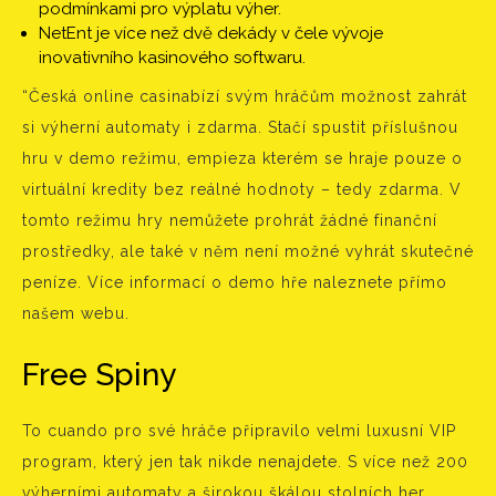
podmínkami pro výplatu výher.
NetEnt je více než dvě dekády v čele vývoje
inovativního kasinového softwaru.
“Česká online casinabízí svým hráčům možnost zahrát
si výherní automaty i zdarma. Stačí spustit příslušnou
hru v demo režimu, empieza kterém se hraje pouze o
virtuální kredity bez reálné hodnoty – tedy zdarma. V
tomto režimu hry nemůžete prohrát žádné finanční
prostředky, ale také v něm není možné vyhrát skutečné
peníze. Více informací o demo hře naleznete přímo
našem webu.
Free Spiny
To cuando pro své hráče připravilo velmi luxusní VIP
program, který jen tak nikde nenajdete. S více než 200
výherními automaty a širokou škálou stolních her,