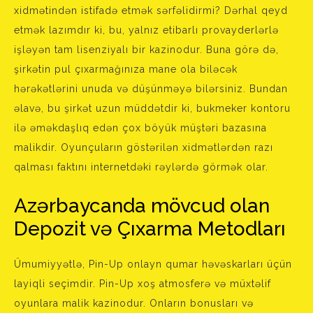
xidmətindən istifadə etmək sərfəlidirmi? Dərhal qeyd
etmək lazımdır ki, bu, yalnız etibarlı provayderlərlə
işləyən tam lisenziyalı bir kazinodur. Buna görə də,
şirkətin pul çıxarmağınıza mane ola biləcək
hərəkətlərini unuda və düşünməyə bilərsiniz. Bundan
əlavə, bu şirkət uzun müddətdir ki, bukmeker kontoru
ilə əməkdaşlıq edən çox böyük müştəri bazasına
malikdir. Oyunçuların göstərilən xidmətlərdən razı
qalması faktını internetdəki rəylərdə görmək olar.
Azərbaycanda mövcud olan
Depozit və Çıxarma Metodları
Ümumiyyətlə, Pin-Up onlayn qumar həvəskarları üçün
layiqli seçimdir. Pin-Up xoş atmosferə və müxtəlif
oyunlara malik kazinodur. Onların bonusları və