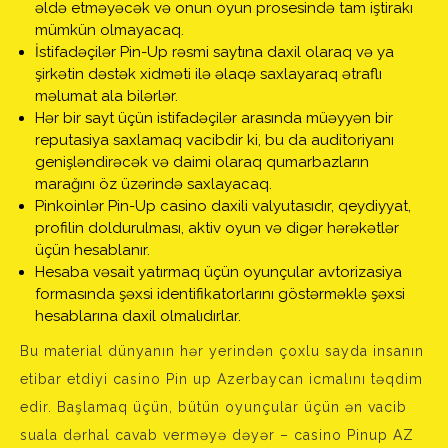
əldə etməyəcək və onun oyun prosesində tam iştirakı
mümkün olmayacaq.
İstifadəçilər Pin-Up rəsmi saytına daxil olaraq və ya
şirkətin dəstək xidməti ilə əlaqə saxlayaraq ətraflı
məlumat ala bilərlər.
Hər bir sayt üçün istifadəçilər arasında müəyyən bir
reputasiya saxlamaq vacibdir ki, bu da auditoriyanı
genişləndirəcək və daimi olaraq qumarbazların
marağını öz üzərində saxlayacaq.
Pinkoinlər Pin-Up casino daxili valyutasıdır, qeydiyyat,
profilin doldurulması, aktiv oyun və digər hərəkətlər
üçün hesablanır.
Hesaba vəsait yatırmaq üçün oyunçular avtorizasiya
formasında şəxsi identifikatorlarını göstərməklə şəxsi
hesablarına daxil olmalıdırlar.
Bu material dünyanın hər yerindən çoxlu sayda insanın
etibar etdiyi casino Pin up Azerbaycan icmalını təqdim
edir. Başlamaq üçün, bütün oyunçular üçün ən vacib
suala dərhal cavab verməyə dəyər – casino Pinup AZ