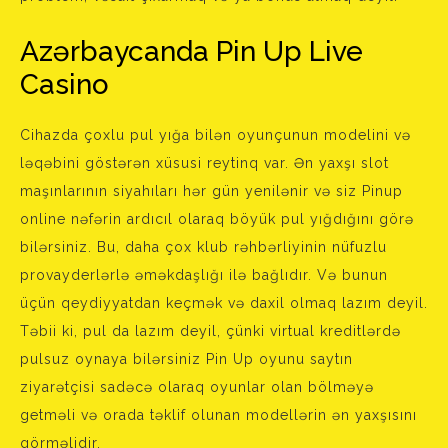
Azərbaycanda Pin Up Live
Casino
Cihazda çoxlu pul yığa bilən oyunçunun modelini və
ləqəbini göstərən xüsusi reytinq var. Ən yaxşı slot
maşınlarının siyahıları hər gün yenilənir və siz Pinup
online nəfərin ardıcıl olaraq böyük pul yığdığını görə
bilərsiniz. Bu, daha çox klub rəhbərliyinin nüfuzlu
provayderlərlə əməkdaşlığı ilə bağlıdır. Və bunun
üçün qeydiyyatdan keçmək və daxil olmaq lazım deyil.
Təbii ki, pul da lazım deyil, çünki virtual kreditlərdə
pulsuz oynaya bilərsiniz Pin Up oyunu saytın
ziyarətçisi sadəcə olaraq oyunlar olan bölməyə
getməli və orada təklif olunan modellərin ən yaxşısını
görməlidir.