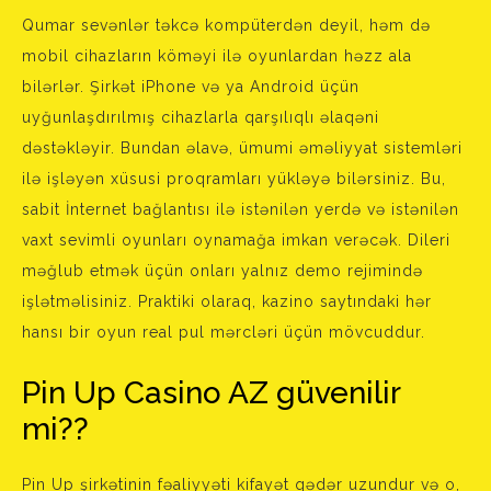
Qumar sevənlər təkcə kompüterdən deyil, həm də
mobil cihazların köməyi ilə oyunlardan həzz ala
bilərlər. Şirkət iPhone və ya Android üçün
uyğunlaşdırılmış cihazlarla qarşılıqlı əlaqəni
dəstəkləyir. Bundan əlavə, ümumi əməliyyat sistemləri
ilə işləyən xüsusi proqramları yükləyə bilərsiniz. Bu,
sabit İnternet bağlantısı ilə istənilən yerdə və istənilən
vaxt sevimli oyunları oynamağa imkan verəcək. Dileri
məğlub etmək üçün onları yalnız demo rejimində
işlətməlisiniz. Praktiki olaraq, kazino saytındaki hər
hansı bir oyun real pul mərcləri üçün mövcuddur.
Pin Up Casino AZ güvenilir
mi??
Pin Up şirkətinin fəaliyyəti kifayət qədər uzundur və o,