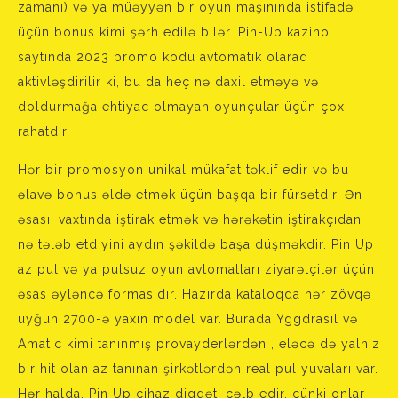
zamanı) və ya müəyyən bir oyun maşınında istifadə
üçün bonus kimi şərh edilə bilər. Pin-Up kazino
saytında 2023 promo kodu avtomatik olaraq
aktivləşdirilir ki, bu da heç nə daxil etməyə və
doldurmağa ehtiyac olmayan oyunçular üçün çox
rahatdır.
Hər bir promosyon unikal mükafat təklif edir və bu
əlavə bonus əldə etmək üçün başqa bir fürsətdir. Ən
əsası, vaxtında iştirak etmək və hərəkətin iştirakçıdan
nə tələb etdiyini aydın şəkildə başa düşməkdir. Pin Up
az pul və ya pulsuz oyun avtomatları ziyarətçilər üçün
əsas əyləncə formasıdır. Hazırda kataloqda hər zövqə
uyğun 2700-ə yaxın model var. Burada Yggdrasil və
Amatic kimi tanınmış provayderlərdən , eləcə də yalnız
bir hit olan az tanınan şirkətlərdən real pul yuvaları var.
Hər halda, Pin Up cihaz diqqəti cəlb edir, çünki onlar