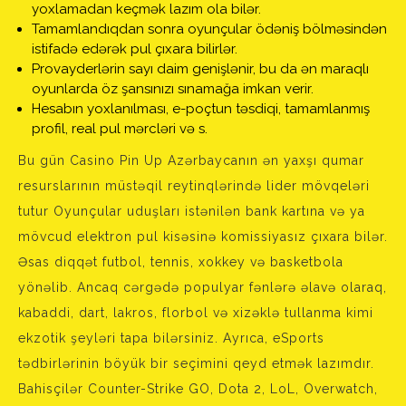
yoxlamadan keçmək lazım ola bilər.
Tamamlandıqdan sonra oyunçular ödəniş bölməsindən
istifadə edərək pul çıxara bilirlər.
Provayderlərin sayı daim genişlənir, bu da ən maraqlı
oyunlarda öz şansınızı sınamağa imkan verir.
Hesabın yoxlanılması, e-poçtun təsdiqi, tamamlanmış
profil, real pul mərcləri və s.
Bu gün Casino Pin Up Azərbaycanın ən yaxşı qumar
resurslarının müstəqil reytinqlərində lider mövqeləri
tutur Oyunçular uduşları istənilən bank kartına və ya
mövcud elektron pul kisəsinə komissiyasız çıxara bilər.
Əsas diqqət futbol, ​​tennis, xokkey və basketbola
yönəlib. Ancaq cərgədə populyar fənlərə əlavə olaraq,
kabaddi, dart, lakros, florbol və xizəklə tullanma kimi
ekzotik şeyləri tapa bilərsiniz. Ayrıca, eSports
tədbirlərinin böyük bir seçimini qeyd etmək lazımdır.
Bahisçilər Counter-Strike GO, Dota 2, LoL, Overwatch,