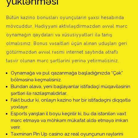
yüklənməsi
Bütün kazino bonusları oyunçuların şəxsi hesabında
mövcuddur. Hədiyyəni aktivləşdirməzdən əvvəl mərc
oynamağın qaydaları və xüsusiyyətləri ilə tanış
olmalısınız. Bonus vəsaitləri üçün alınan uduşları geri
götürməzdən əvvəl rəsmi internet saytında ətraflı
təsvir olunan mərc şərtlərini yerinə yetirməlisiniz.
Oynamağa və pul qazanmağa başladığınızda “Çək”
bölməsinə keçməlisiniz.
Bundan əlavə, yeni başlayanlar istifadəçi müqaviləsinin
şərtləri ilə razılaşmalıdırlar.
Fakt budur ki, onlayn kazino hər bir istifadəçini diqqətlə
yoxlayır.
Esports yarışları il boyu keçirilir ki, bu da istənilən vaxt
mərc etməyə və möhkəm mükafat əldə etməyə imkan
verir.
Təxminən Pin Up casino az real oyunçunun rəylərini