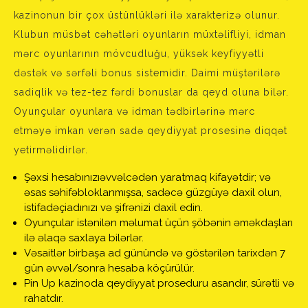
kazinonun bir çox üstünlükləri ilə xarakterizə olunur.
Klubun müsbət cəhətləri oyunların müxtəlifliyi, idman
mərc oyunlarının mövcudluğu, yüksək keyfiyyətli
dəstək və sərfəli bonus sistemidir. Daimi müştərilərə
sadiqlik və tez-tez fərdi bonuslar da qeyd oluna bilər.
Oyunçular oyunlara və idman tədbirlərinə mərc
etməyə imkan verən sadə qeydiyyat prosesinə diqqət
yetirməlidirlər.
Şəxsi hesabınızıəvvəlcədən yaratmaq kifayətdir; və
əsas səhifəbloklanmışsa, sadəcə güzgüyə daxil olun,
istifadəçiadınızı və şifrənizi daxil edin.
Oyunçular istənilən məlumat üçün şöbənin əməkdaşları
ilə əlaqə saxlaya bilərlər.
Vəsaitlər birbaşa ad günündə və göstərilən tarixdən 7
gün əvvəl/sonra hesaba köçürülür.
Pin Up kazinoda qeydiyyat proseduru asandır, sürətli və
rahatdır.