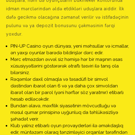
uduşlara, həm də oyunçuların bukmeker kontorunda
idman mərclərindən əldə etdikləri uduşlara aiddir. İlk
dəfə gecikmə olacağına zəmanət verilir və istifadəçinin
pulunu və ya depozit bonusunu çəkməsinin fərqi
yoxdur.
PIN-UP Casino oyun dünyası, yeni məhsullar və icmallar,
ən yaxşı oyunlar barədə bildirişlər dərc edir.
Mərc etməzdən əvvəl siz həmişə hər bir maşının əsas
xüsusiyyətlərini göstərərək ətraflı təsviri ilə tanış ola
bilərsiniz.
Rəqəmlər daxil olmaqla və təsadüfi bir simvol
dəstindən ibarət olan 6 və ya daha çox simvoldan
ibarət olan bir parol (yəni hərflər söz yaratmır) etibarlı
hesab ediləcəkdir.
Bundan əlavə, məxfilik siyasətinin mövcudluğu və
məsul qumar prinsipinə uyğunluq da təhlükəsizliyə
şəhadət verir.
Klub yalnız etibarlı oyun provayderləri ilə əməkdaşlıq
edir, müntəzəm olaraq tənzimləyici orqanlar tərəfindən