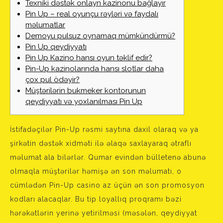
Texniki dəstək onlayn kazinonu bağlayır
Pin Up – real oyunçu rəyləri və faydalı
məlumatlar
Demoyu pulsuz oynamaq mümkündürmü?
Pin Up qeydiyyatı
Pin Up Kazino hansı oyun təklif edir?
Pin-Up kazinolarında hansı slotlar daha
çox pul ödəyir?
Müştərilərin bukmeker kontorunun
qeydiyyatı və yoxlanılması Pin Up
İstifadəçilər Pin-Up rəsmi saytına daxil olaraq və ya
şirkətin dəstək xidməti ilə əlaqə saxlayaraq ətraflı
məlumat ala bilərlər. Qumar evindən bülletenə abunə
olmaqla müştərilər həmişə ən son məlumatı, o
cümlədən Pin-Up casino az üçün ən son promosyon
kodları alacaqlar. Bu tip loyallıq proqramı bəzi
hərəkətlərin yerinə yetirilməsi (məsələn, qeydiyyat