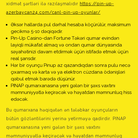
xidmət şərtləri ilə razılaşmalıdır
https://pin-up-
azerbaycan24.com/canl-pin-up-oyunlar/
Əksər hallarda pul dərhal hesaba köçürülür, maksimum
gecikmə 5-10 dəqiqədir.
Pin-Up Casino-dan Fortune Təkəri qumar evindən
layiqli mükafat almaq və ondan qumar dünyasında
səyahətinizi davam etdirmək üçün istifadə etmək üçün
real şansdır.
Hər bir oyunçu Pinup az qazandıqdan sonra pulu necə
çıxarmaq və karta və ya elektron cüzdana ödənişləri
qəbul etmək barədə düşünür.
PINAP qumarxanasına yeni gələn bir şəxs vaxtını
məmnuniyyətlə keçirəcək və həyatdan məmnunluq hiss
edəcək.
Bu qumarxana həqiqətən ən tələbkar oyunçuların
bütün gözləntilərini yerinə yetirməyə qadirdir. PINAP
qumarxanasına yeni gələn bir şəxs vaxtını
məmnuniyyətlə keçirəcək və həyatdan məmnunluq