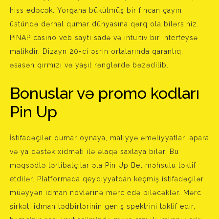
hiss edəcək. Yorğana bükülmüş bir fincan çayın
üstündə dərhal qumar dünyasına qərq ola bilərsiniz.
PINAP casino veb saytı sadə və intuitiv bir interfeysə
malikdir. Dizayn 20-ci əsrin ortalarında qaranlıq,
əsasən qırmızı və yaşıl rənglərdə bəzədilib.
Bonuslar və promo kodları
Pin Up
İstifadəçilər qumar oynaya, maliyyə əməliyyatları apara
və ya dəstək xidməti ilə əlaqə saxlaya bilər. Bu
məqsədlə tərtibatçılar əla Pin Up Bet məhsulu təklif
etdilər. Platformada qeydiyyatdan keçmiş istifadəçilər
müəyyən idman növlərinə mərc edə biləcəklər. Mərc
şirkəti idman tədbirlərinin geniş spektrini təklif edir,