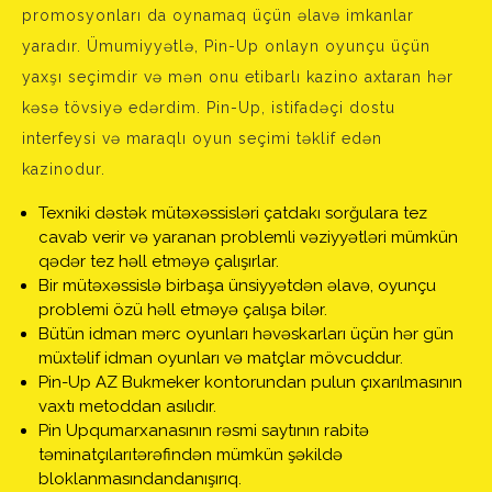
promosyonları da oynamaq üçün əlavə imkanlar
yaradır. Ümumiyyətlə, Pin-Up onlayn oyunçu üçün
yaxşı seçimdir və mən onu etibarlı kazino axtaran hər
kəsə tövsiyə edərdim. Pin-Up, istifadəçi dostu
interfeysi və maraqlı oyun seçimi təklif edən
kazinodur.
Texniki dəstək mütəxəssisləri çatdakı sorğulara tez
cavab verir və yaranan problemli vəziyyətləri mümkün
qədər tez həll etməyə çalışırlar.
Bir mütəxəssislə birbaşa ünsiyyətdən əlavə, oyunçu
problemi özü həll etməyə çalışa bilər.
Bütün idman mərc oyunları həvəskarları üçün hər gün
müxtəlif idman oyunları və matçlar mövcuddur.
Pin-Up AZ Bukmeker kontorundan pulun çıxarılmasının
vaxtı metoddan asılıdır.
Pin Upqumarxanasının rəsmi saytının rabitə
təminatçılarıtərəfindən mümkün şəkildə
bloklanmasındandanışırıq.