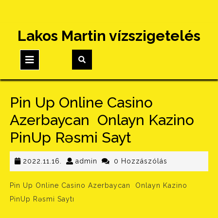
Skip
Lakos Martin vízszigetelés
to
content
Open
Button
Pin Up Online Casino
Azerbaycan ️ Onlayn Kazino
PinUp Rəsmi Sayt
2022.11.16.
admin
2022.11.16.
admin
0 Hozzászólás
Pin Up Online Casino Azerbaycan ️ Onlayn Kazino
PinUp Rəsmi Saytı