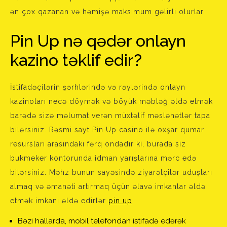
ən çox qazanan və həmişə maksimum gəlirli olurlar.
Pin Up nə qədər onlayn
kazino təklif edir?
İstifadəçilərin şərhlərində və rəylərində onlayn
kazinoları necə döymək və böyük məbləğ əldə etmək
barədə sizə məlumat verən müxtəlif məsləhətlər tapa
bilərsiniz. Rəsmi sayt Pin Up casino ilə oxşar qumar
resursları arasındakı fərq ondadır ki, burada siz
bukmeker kontorunda idman yarışlarına mərc edə
bilərsiniz. Məhz bunun sayəsində ziyarətçilər uduşları
almaq və əmanəti artırmaq üçün əlavə imkanlar əldə
etmək imkanı əldə edirlər
pin up
.
Bəzi hallarda, mobil telefondan istifadə edərək