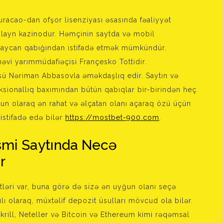
acao-dan ofşor lisenziyası əsasında fəaliyyət
layn kazinodur. Həmçinin saytda və mobil
baycan qabığından istifadə etmək mümkündür.
nəvi yarımmüdafiəçisi Françesko Tottidir.
 Nəriman Abbasovla əməkdaşlıq edir. Saytın və
unksionallıq baxımından bütün qabıqlar bir-birindən heç
yğun olaraq ən rahat və əlçatan olanı açaraq özü üçün
istifadə edə bilər
https://mostbet-900.com
.
mi Saytında Necə
r
tləri var, buna görə də sizə ən uyğun olanı seçə
lı olaraq, müxtəlif depozit üsulları mövcud ola bilər.
krill, Neteller və Bitcoin və Ethereum kimi rəqəmsal