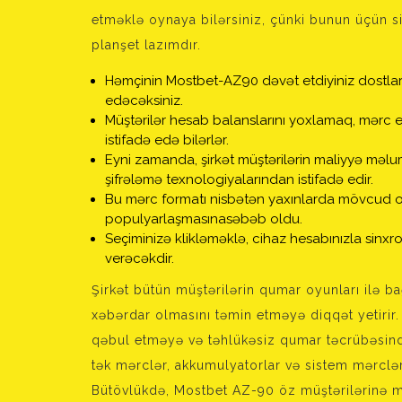
etməklə oynaya bilərsiniz, çünki bunun üçün siz
planşet lazımdır.
Həmçinin Mostbet-AZ90 dəvət etdiyiniz dostla
edəcəksiniz.
Müştərilər hesab balanslarını yoxlamaq, mərc
istifadə edə bilərlər.
Eyni zamanda, şirkət müştərilərin maliyyə məlu
şifrələmə texnologiyalarından istifadə edir.
Bu mərc formatı nisbətən yaxınlarda mövcud old
populyarlaşmasınasəbəb oldu.
Seçiminizə klikləməklə, cihaz hesabınızla sinxro
verəcəkdir.
Şirkət bütün müştərilərin qumar oyunları ilə ba
xəbərdar olmasını təmin etməyə diqqət yetirir
qəbul etməyə və təhlükəsiz qumar təcrübəsind
tək mərclər, akkumulyatorlar və sistem mərcləri
Bütövlükdə, Mostbet AZ-90 öz müştərilərinə mə