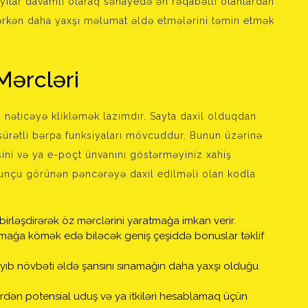
ayılar davamlı olaraq sənayedə ən rəqabətli olanlardan
ərkən daha yaxşı məlumat əldə etmələrini təmin etmək
Mərcləri
 nəticəyə klikləmək lazımdır. Sayta daxil olduqdan
 sürətli bərpa funksiyaları mövcuddur. Bunun üzərinə
sini və ya e-poçt ünvanını göstərməyiniz xahiş
yunçu görünən pəncərəyə daxil edilməli olan kodla
 birləşdirərək öz mərclərini yaratmağa imkan verir.
ırmağa kömək edə biləcək geniş çeşiddə bonuslar təklif
ayıb növbəti əldə şansını sınamağın daha yaxşı olduğu
rdən potensial uduş və ya itkiləri hesablamaq üçün