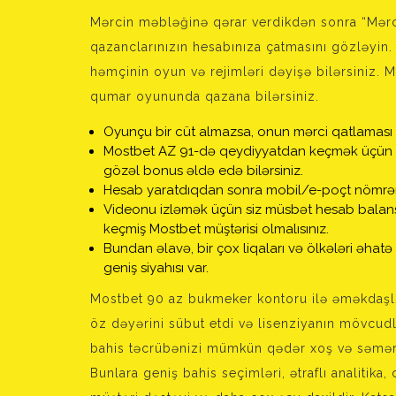
Mərcin məbləğinə qərar verdikdən sonra “Mər
qazanclarınızın hesabınıza çatmasını gözləyin. 
həmçinin oyun və rejimləri dəyişə bilərsiniz. 
qumar oyununda qazana bilərsiniz.
Oyunçu bir cüt almazsa, onun mərci qatlaması 
Mostbet AZ 91-də qeydiyyatdan keçmək üçün siz
gözəl bonus əldə edə bilərsiniz.
Hesab yaratdıqdan sonra mobil/e-poçt nömrənizi 
Videonu izləmək üçün siz müsbət hesab balans
keçmiş Mostbet müştərisi olmalısınız.
Bundan əlavə, bir çox liqaları və ölkələri əhat
geniş siyahısı var.
Mostbet 90 az bukmeker kontoru ilə əməkdaşlı
öz dəyərini sübut etdi və lisenziyanın mövcud
bahis təcrübənizi mümkün qədər xoş və səmərəli
Bunlara geniş bahis seçimləri, ətraflı analitika