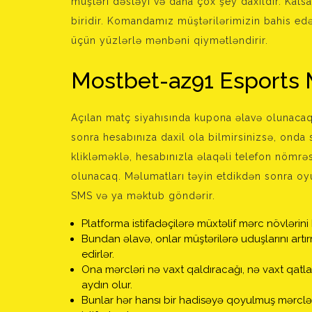
müştəri dəstəyi və daha çox şey daxildir. Kats
biridir. Komandamız müştərilərimizin bahis ed
üçün yüzlərlə mənbəni qiymətləndirir.
Mostbet-az91 Esports 
Açılan matç siyahısında kupona əlavə olunacaq
sonra hesabınıza daxil ola bilmirsinizsə, onda
klikləməklə, hesabınızla əlaqəli telefon nömrə
olunacaq. Məlumatları təyin etdikdən sonra o
SMS və ya məktub göndərir.
Platforma istifadəçilərə müxtəlif mərc növlərini
Bundan əlavə, onlar müştərilərə uduşlarını art
edirlər.
Ona mərcləri nə vaxt qaldıracağı, nə vaxt qatl
aydın olur.
Bunlar hər hansı bir hadisəyə qoyulmuş mərclə