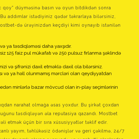
c qoy” düyməsinə basın və oyun bitdikdən sonra
Bu addımlar istədiyiniz qədər təkrarlaya bilərsiniz,
Mostbet-də ürəyinizdən keçdiyi kimi oynayıb istənilən
və ya təsdiqləməsi daha yaxşıdır.
 125 faiz pul mükafatı və 250 pulsuz fırlanma şəklində
və şifrənizi daxil etməklə daxil ola bilərsiniz.
ı və ya həll olunmamış mərcləri olan qeydiyyatdan
ə edən minlərlə bazar mövcud olan in-play seçimlərinin
qdan narahat olmağa əsas yoxdur. Bu şirkət çoxdan
luğunu təsdiqləyən əla reputasiya qazandı. Mostbet
 etmək üçün bir sıra xüsusiyyətlər təklif edir.
, canlı yayım, təhlükəsiz ödənişlər və geri çəkilmə, 24/7