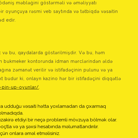
ödəniş məbləğini göstərməli və əməliyyatı
bir oyunçuya rəsmi veb saytında və tətbiqdə vəsaitin
əd edir.
 və bu, qaydalarda göstərilmişdir. Və bu, həm
ın bukmeker kontorunda idman mərclərindən əldə
ağına zəmanət verilir və istifadəçinin pulunu və ya
 budur ki, onlayn kazino hər bir istifadəçini diqqətlə
-pin-up-oyunlar/
.
nra udduğu vəsaiti hətta yoxlamadan da çıxarmaq
olmadıqda.
üzakirə etdiyi bir neçə problemli mövzuya bölmək olar.
çtla və ya şəxsi hesabında məlumatlandırılır.
n onlara əməl etməlisiniz.