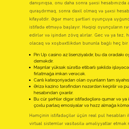
danışırıqsa, onu daha sonra şəxsi hesabınızda ak
quraşdırmaq, sonra daxil olmaq və şəxsi hesa
kifayətdir. Əgər mərc şərtləri oyunçuya uyğund
istifadə etməyə başlayır. Həqiqi oyunçuların rə
edirlər və işindən zövq alırlar. Gec və ya tez
olacaq və xoşbəxtlikdən bununla bağlı heç b
Pin Up casino az lisenziyalıdır, bu da oradakı oy
deməkdir.
Maşınlar yüksək sürətlə etibarlı şəkildə işləyəc
fırlatmağa imkan verəcək.
Canlı kateqoriyadan olan oyunların tam siyahısı
Ərizə kazino tərəfindən nəzərdən keçirilir və p
hesabından çıxarılır.
Bu cür şərhlər digər istifadəçilərə qumar və 
çoxlu parlaq emosiyalar və həzz almağa kömə
Həmçinin istifadəçilər üçün real pul hesabları 
virtual sistemlər vasitəsilə əməliyyatlar etmək