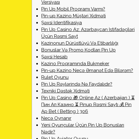
Versiyası
Pin Up Mobil Proqramı Varmı?
Pin-up Kazino Müştəri Xidməti
Şəxsi Identifikasiya
Pin Up Casino Az: Azərbaycan Istifadəçiləri
Üçün Rəsmi Sayt
Kazinonun Dürüstlüyü Və Etibarlılığı
Bonuslar Və Promo Kodları Pin Up
Şəxsi Hesab
Kazino Proqramında Bukmeker
Pin-up Kazino Necə Əmanət Edə Bilərəm?
Rulet Oyunu
Pin Up Rəylərində Nə Faydalıdır?
Texniki Dəstək Xidməti
Pin Up Casino 🎁 Online Az ( Azerbaijan ) ⏳
Пин Ап Казино ⏳ Pinup Rəsmi Saytı 💰 Pin
Ap Bet ( Betting ) 306
Necə Oynanır
Yeni Oyunçular Üçün Pin Up Bonusları
Nədir?
Pin Up Aviator Oyunu