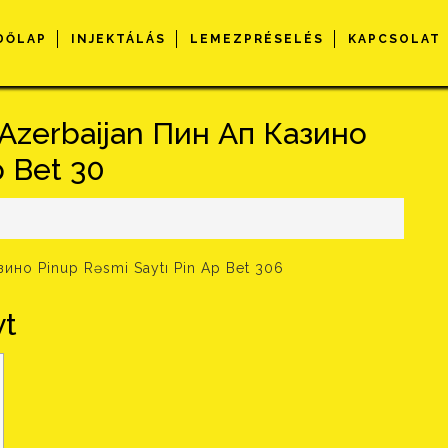
DŐLAP
INJEKTÁLÁS
LEMEZPRÉSELÉS
KAPCSOLAT
 Azerbaijan Пин Ап Казино
p Bet 30
зино Pinup Rəsmi Saytı Pin Ap Bet 306
yt