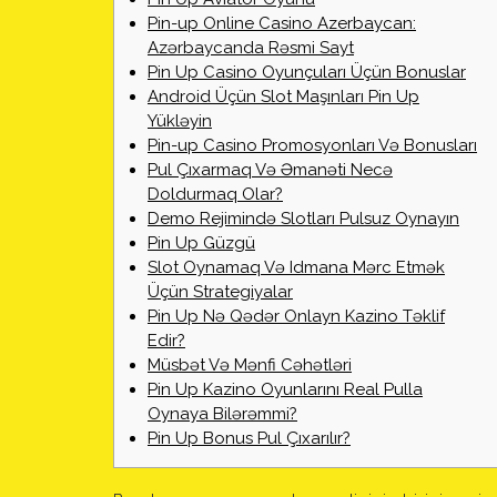
Pin-up Online Casino Azerbaycan:
Azərbaycanda Rəsmi Sayt
Pin Up Casino Oyunçuları Üçün Bonuslar
Android Üçün Slot Maşınları Pin Up
Yükləyin
Pin-up Casino Promosyonları Və Bonusları
Pul Çıxarmaq Və Əmanəti Necə
Doldurmaq Olar?
Demo Rejimində Slotları Pulsuz Oynayın
Pin Up Güzgü
Slot Oynamaq Və Idmana Mərc Etmək
Üçün Strategiyalar
Pin Up Nə Qədər Onlayn Kazino Təklif
Edir?
Müsbət Və Mənfi Cəhətləri
Pin Up Kazino Oyunlarını Real Pulla
Oynaya Bilərəmmi?
Pin Up Bonus Pul Çıxarılır?