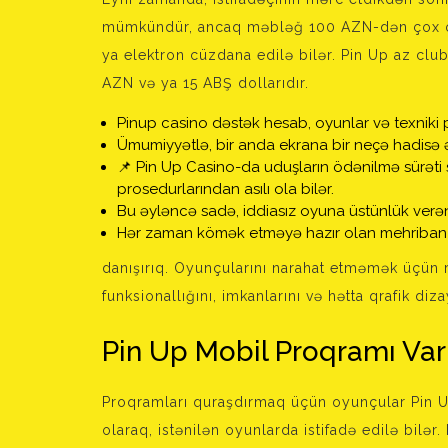
mümkündür, ancaq məbləğ 100 AZN-dən çox olm
ya elektron cüzdana edilə bilər. Pin Up az clu
AZN və ya 15 ABŞ dollarıdır.
Pinup casino dəstək hesab, oyunlar və texniki p
Ümumiyyətlə, bir anda ekrana bir neçə hadisə ə
📌 Pin Up Casino-da uduşların ödənilmə sürəti
prosedurlarından asılı ola bilər.
Bu əyləncə sadə, iddiasız oyuna üstünlük verə
Hər zaman kömək etməyə hazır olan mehriban 
danışırıq. Oyunçularını narahat etməmək üçün 
funksionallığını, imkanlarını və hətta qrafik diza
Pin Up Mobil Proqramı Va
Proqramları quraşdırmaq üçün oyunçular Pin U
olaraq, istənilən oyunlarda istifadə edilə bilə