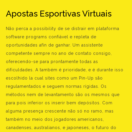
Apostas Esportivas Virtuais
Não perca a possibility de se distrair em plataforma
software programs confiável e repleta de
oportunidades afin de ganhar. Um assistente
competente sempre no ano de contato consigo,
oferecendo-se para prontamente todas as
dificuldades. A também é prioridade, e é durante isso
escolhido la cual sites como um Pin-Up são
regulamentados e seguem normas rígidas. Os
métodos nem de levantamento são os mesmos que
para pois inferior os inserir bem depósitos. Com
alguma presença crescente não só no ramo, mas
também no meio dos jogadores americanos,
canadenses, australianos, e japoneses, o futuro do