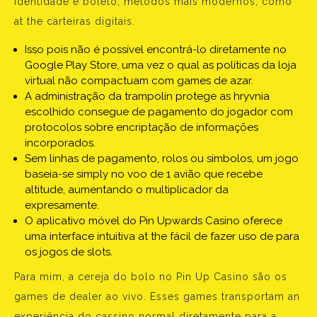
identidade e boleto, métodos mais modernos, como
at the carteiras digitais.
Isso pois não é possível encontrá-lo diretamente no
Google Play Store, uma vez o qual as políticas da loja
virtual não compactuam com games de azar.
A administração da trampolín protege as hryvnia
escolhido consegue de pagamento do jogador com
protocolos sobre encriptação de informações
incorporados.
Sem linhas de pagamento, rolos ou símbolos, um jogo
baseia-se simply no voo de 1 avião que recebe
altitude, aumentando o multiplicador da
expresamente.
O aplicativo móvel do Pin Upwards Casino oferece
uma interface intuitiva at the fácil de fazer uso de para
os jogos de slots.
Para mim, a cereja do bolo no Pin Up Casino são os
games de dealer ao vivo. Esses games transportam an
experiência do cassino normal diretamente para a