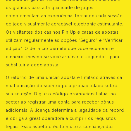
os gráficos para alta qualidade de jogos
complementam an experiência, tornando cada sessão
de jogo visualmente agradável electronic estimulante.
Os visitantes dos casinos Pin Up e casas de apostas
utilizam regularmente as opções “Seguro” e “Verificar
edição”. O de início permite que você economize
dinheiro, mesmo se você arruinar, o segundo – para
substituir a good aposta.
O retorno de uma únican aposta é limitado através da
multiplicação do scontro pela probabilidade sobre
sua seleção. Digite o código promocional atual no
sector ao registrar uma conta para receber bônus
adicionais. A licença determina a legalidade da record
e obriga a great operadora a cumprir os requisitos
legais. Esse aspeto crédito muito a confiança dos