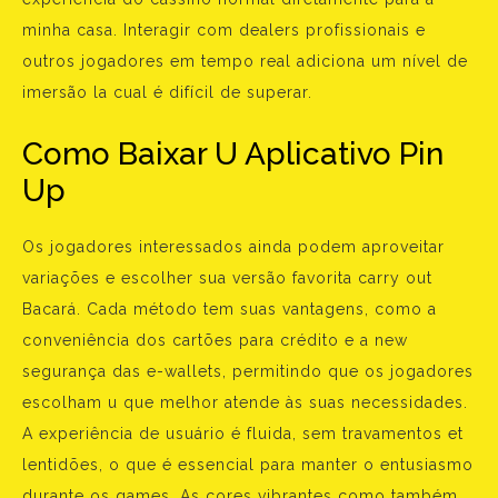
minha casa. Interagir com dealers profissionais e
outros jogadores em tempo real adiciona um nível de
imersão la cual é difícil de superar.
Como Baixar U Aplicativo Pin
Up
Os jogadores interessados ainda podem aproveitar
variações e escolher sua versão favorita carry out
Bacará. Cada método tem suas vantagens, como a
conveniência dos cartões para crédito e a new
segurança das e-wallets, permitindo que os jogadores
escolham u que melhor atende às suas necessidades.
A experiência de usuário é fluida, sem travamentos et
lentidões, o que é essencial para manter o entusiasmo
durante os games. As cores vibrantes como também