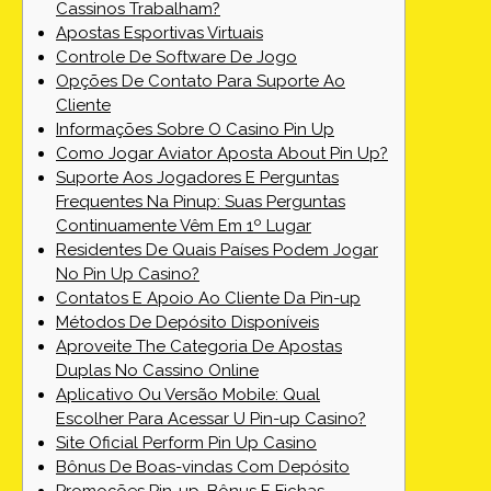
Cassinos Trabalham?
Apostas Esportivas Virtuais
Controle De Software De Jogo
Opções De Contato Para Suporte Ao
Cliente
Informações Sobre O Casino Pin Up
Como Jogar Aviator Aposta About Pin Up?
Suporte Aos Jogadores E Perguntas
Frequentes Na Pinup: Suas Perguntas
Continuamente Vêm Em 1º Lugar
Residentes De Quais Países Podem Jogar
No Pin Up Casino?
Contatos E Apoio Ao Cliente Da Pin-up
Métodos De Depósito Disponíveis
Aproveite The Categoria De Apostas
Duplas No Cassino Online
Aplicativo Ou Versão Mobile: Qual
Escolher Para Acessar U Pin-up Casino?
Site Oficial Perform Pin Up Casino
Bônus De Boas-vindas Com Depósito