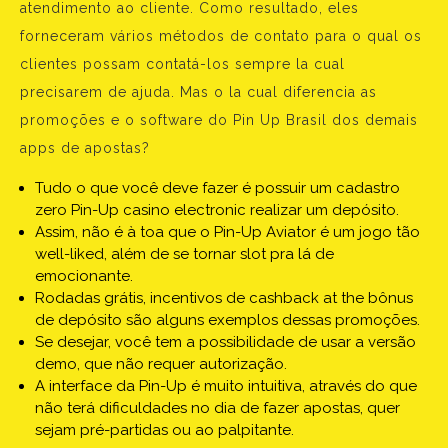
atendimento ao cliente. Como resultado, eles
forneceram vários métodos de contato para o qual os
clientes possam contatá-los sempre la cual
precisarem de ajuda. Mas o la cual diferencia as
promoções e o software do Pin Up Brasil dos demais
apps de apostas?
Tudo o que você deve fazer é possuir um cadastro
zero Pin-Up casino electronic realizar um depósito.
Assim, não é à toa que o Pin-Up Aviator é um jogo tão
well-liked, além de se tornar slot pra lá de
emocionante.
Rodadas grátis, incentivos de cashback at the bônus
de depósito são alguns exemplos dessas promoções.
Se desejar, você tem a possibilidade de usar a versão
demo, que não requer autorização.
A interface da Pin-Up é muito intuitiva, através do que
não terá dificuldades no dia de fazer apostas, quer
sejam pré-partidas ou ao palpitante.