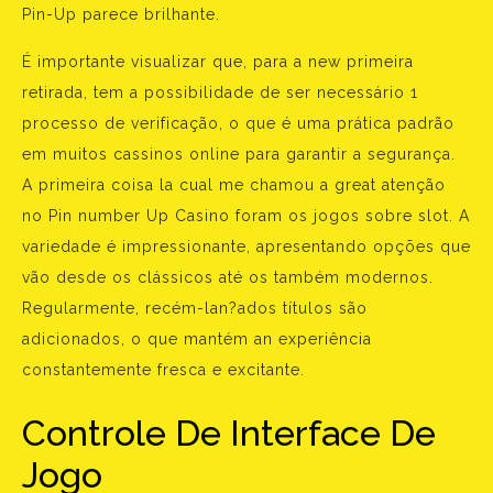
Pin-Up parece brilhante.
É importante visualizar que, para a new primeira
retirada, tem a possibilidade de ser necessário 1
processo de verificação, o que é uma prática padrão
em muitos cassinos online para garantir a segurança.
A primeira coisa la cual me chamou a great atenção
no Pin number Up Casino foram os jogos sobre slot. A
variedade é impressionante, apresentando opções que
vão desde os clássicos até os também modernos.
Regularmente, recém-lan?ados títulos são
adicionados, o que mantém an experiência
constantemente fresca e excitante.
Controle De Interface De
Jogo