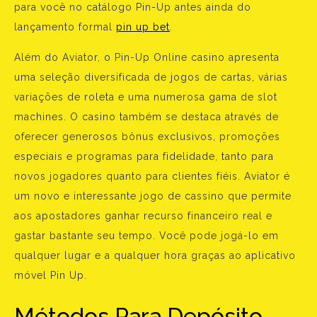
para você no catálogo Pin-Up antes ainda do
lançamento formal
pin up bet
.
Além do Aviator, o Pin-Up Online casino apresenta
uma seleção diversificada de jogos de cartas, várias
variações de roleta e uma numerosa gama de slot
machines. O casino também se destaca através de
oferecer generosos bônus exclusivos, promoções
especiais e programas para fidelidade, tanto para
novos jogadores quanto para clientes fiéis. Aviator é
um novo e interessante jogo de cassino que permite
aos apostadores ganhar recurso financeiro real e
gastar bastante seu tempo. Você pode jogá-lo em
qualquer lugar e a qualquer hora graças ao aplicativo
móvel Pin Up.
Métodos Para Depósito