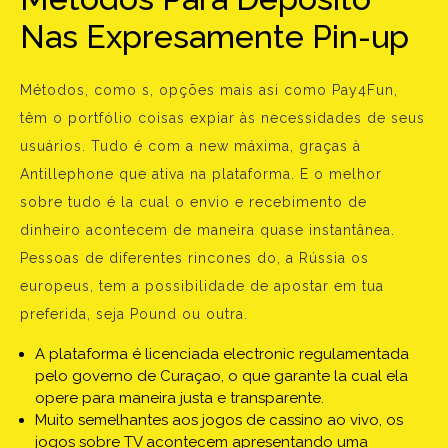
Nas Expresamente Pin-up
Métodos, como s, opções mais asi como Pay4Fun,
têm o portfólio coisas expiar às necessidades de seus
usuários. Tudo é com a new máxima, graças à
Antillephone que ativa na plataforma. E o melhor
sobre tudo é la cual o envio e recebimento de
dinheiro acontecem de maneira quase instantânea.
Pessoas de diferentes rincones do, a Rússia os
europeus, tem a possibilidade de apostar em tua
preferida, seja Pound ou outra.
A plataforma é licenciada electronic regulamentada
pelo governo de Curaçao, o que garante la cual ela
opere para maneira justa e transparente.
Muito semelhantes aos jogos de cassino ao vivo, os
jogos sobre TV acontecem apresentando uma