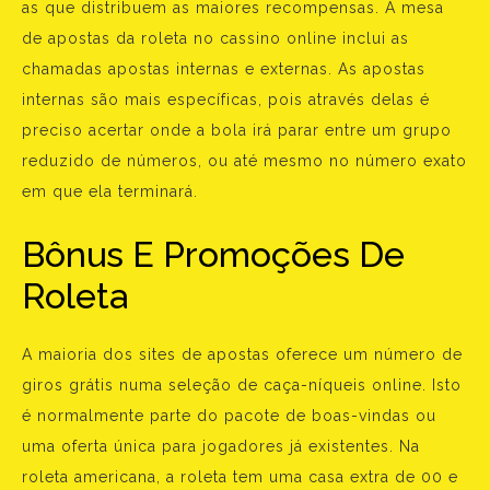
as que distribuem as maiores recompensas. A mesa
de apostas da roleta no cassino online inclui as
chamadas apostas internas e externas. As apostas
internas são mais específicas, pois através delas é
preciso acertar onde a bola irá parar entre um grupo
reduzido de números, ou até mesmo no número exato
em que ela terminará.
Bônus E Promoções De
Roleta
A maioria dos sites de apostas oferece um número de
giros grátis numa seleção de caça-níqueis online. Isto
é normalmente parte do pacote de boas-vindas ou
uma oferta única para jogadores já existentes. Na
roleta americana, a roleta tem uma casa extra de 00 e