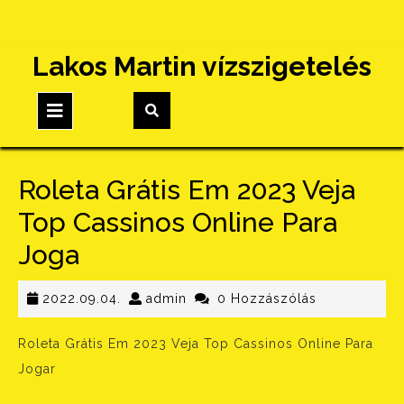
Skip
Lakos Martin vízszigetelés
to
content
Open
Button
Roleta Grátis Em 2023 Veja
Top Cassinos Online Para
Joga
2022.09.04.
admin
2022.09.04.
admin
0 Hozzászólás
Roleta Grátis Em 2023 Veja Top Cassinos Online Para
Jogar