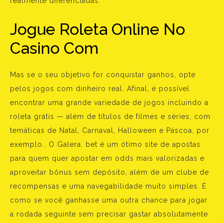
realmente diferenciadas.
Jogue Roleta Online No
Casino Com
Mas se o seu objetivo for conquistar ganhos, opte
pelos jogos com dinheiro real. Afinal, é possível
encontrar uma grande variedade de jogos incluindo a
roleta grátis — além de títulos de filmes e séries, com
temáticas de Natal, Carnaval, Halloween e Páscoa, por
exemplo.. O Galera. bet é um ótimo site de apostas
para quem quer apostar em odds mais valorizadas e
aproveitar bônus sem depósito, além de um clube de
recompensas e uma navegabilidade muito simples. É
como se você ganhasse uma outra chance para jogar
a rodada seguinte sem precisar gastar absolutamente