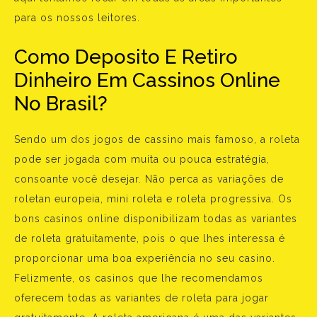
para os nossos leitores.
Como Deposito E Retiro
Dinheiro Em Cassinos Online
No Brasil?
Sendo um dos jogos de cassino mais famoso, a roleta
pode ser jogada com muita ou pouca estratégia,
consoante você desejar. Não perca as variações de
roletan europeia, mini roleta e roleta progressiva. Os
bons casinos online disponibilizam todas as variantes
de roleta gratuitamente, pois o que lhes interessa é
proporcionar uma boa experiência no seu casino.
Felizmente, os casinos que lhe recomendamos
oferecem todas as variantes de roleta para jogar