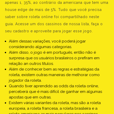
apenas 1, 35%, ao contrário da americana que tem uma
house edge de mais de 5%. Tudo que você precisa
saber sobre roleta online foi compartilhado neste
guia. Acesse um dos cassinos de nossa lista, faça o
seu cadastro e aproveite para jogar esse jogo.
Além dessas variações, você poderá jogar
considerando algumas categorias.
Além disso, o jogo é em português, então não é
surpresa que os usuários brasileiros o prefiram em
relação an outros títulos.
Além de conhecer bem as regras e estratégias da
roleta, existem outras maneiras de melhorar como
jogador da roleta.
Quando tiver aprendido as odds da roleta online,
perceberá que é mais difícil de ganhar em algumas
apostas que em outras.
Existem várias variantes da roleta, mas são a roleta
europeia, a roleta francesa, a roleta brasileira e a