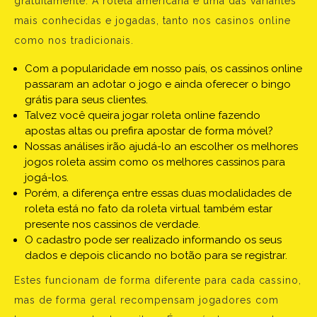
gratuitamente. A roleta americana é uma das variantes
mais conhecidas e jogadas, tanto nos casinos online
como nos tradicionais.
Com a popularidade em nosso país, os cassinos online
passaram an adotar o jogo e ainda oferecer o bingo
grátis para seus clientes.
Talvez você queira jogar roleta online fazendo
apostas altas ou prefira apostar de forma móvel?
Nossas análises irão ajudá-lo an escolher os melhores
jogos roleta assim como os melhores cassinos para
jogá-los.
Porém, a diferença entre essas duas modalidades de
roleta está no fato da roleta virtual também estar
presente nos cassinos de verdade.
O cadastro pode ser realizado informando os seus
dados e depois clicando no botão para se registrar.
Estes funcionam de forma diferente para cada cassino,
mas de forma geral recompensam jogadores com