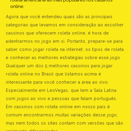
roleta americana as mais populares nos cassinos
online.
Agora que você entendeu quais são as principais
categorias que levamos em consideração ao escolher
cassinos que oferecem roleta online, é hora de
adentrarmos no jogo em si. Portanto, prepare-se para
saber como jogar roleta na internet, os tipos de roleta
e conhecer as melhores estratégias sobre esse jogo.
Qualquer um dos 5 melhores cassinos para jogar
roleta online no Brasil que listamos acima é
interessante para você conhecer a área ao vivo.
Especialmente em LeoVegas, que tem a Sala Latina
com jogos ao vivo e pessoas que falam português.
Em cassinos com roleta online em nosso país é
comum encontrarmos muitas variações desse jogo,
mas nem todos os sites contam com versões que são