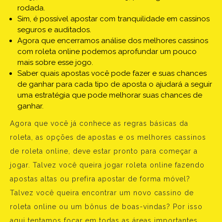
rodada.
Sim, é possível apostar com tranquilidade em cassinos
seguros e auditados.
Agora que encerramos análise dos melhores cassinos
com roleta online podemos aprofundar um pouco
mais sobre esse jogo.
Saber quais apostas você pode fazer e suas chances
de ganhar para cada tipo de aposta o ajudará a seguir
uma estratégia que pode melhorar suas chances de
ganhar.
Agora que você já conhece as regras básicas da
roleta, as opções de apostas e os melhores cassinos
de roleta online, deve estar pronto para começar a
jogar. Talvez você queira jogar roleta online fazendo
apostas altas ou prefira apostar de forma móvel?
Talvez você queira encontrar um novo cassino de
roleta online ou um bônus de boas-vindas? Por isso
aqui tentamos focar em todas as áreas importantes