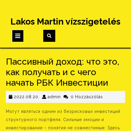
Skip
Lakos Martin vízszigetelés
to
content
Open
Button
Пассивный доход: что это,
как получать и с чего
начать РБК Инвестиции
2022.08.20.
admin
2022.08.20.
admin
0 Hozzászólás
Могут являться одним из безрисковых инвестиций
структурного портфеля. Сильные эмоции и
инвестирование – понятия не совместимые. Здесь