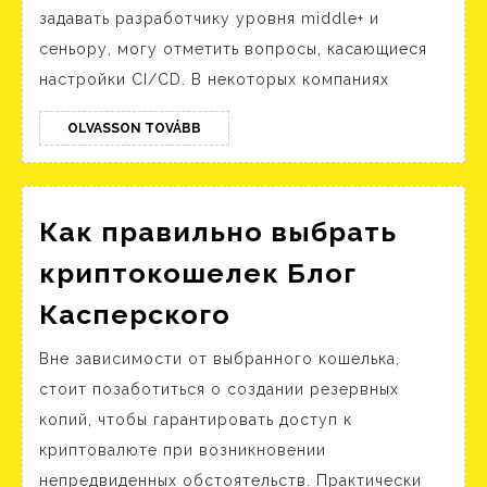
приложений
задавать разработчику уровня middle+ и
и
сеньору, могу отметить вопросы, касающиеся
как
настройки CI/CD. В некоторых компаниях
им
стать
OLVASSON
OLVASSON TOVÁBB
TOVÁBB
с
нуля
Как правильно выбрать
в
2023
криптокошелек Блог
году
Как
Касперского
правильно
Вне зависимости от выбранного кошелька,
выбрать
стоит позаботиться о создании резервных
криптокошелек
копий, чтобы гарантировать доступ к
Блог
криптовалюте при возникновении
Касперского
непредвиденных обстоятельств. Практически