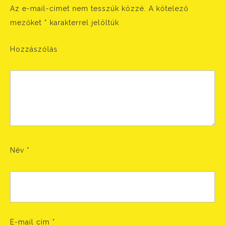
Az e-mail-címet nem tesszük közzé.
A kötelező
mezőket
*
karakterrel jelöltük
Hozzászólás
Név
*
E-mail cím
*