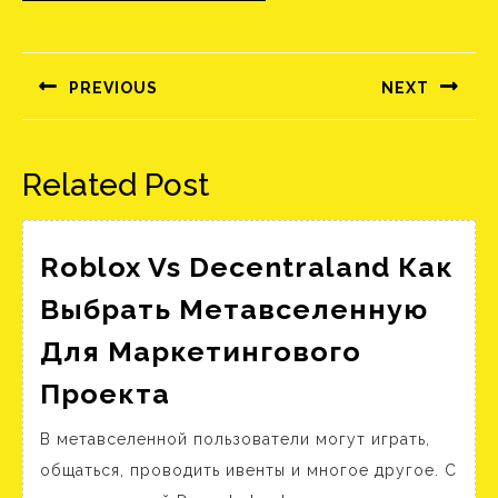
Bejegyzés
navigáció
PREVIOUS
NEXT
Előző
Következő
bejegyzés:
bejegyzés:
Related Post
Roblox Vs Decentraland Как
Выбрать Метавселенную
Для Маркетингового
Roblox
Проекта
Vs
В метавселенной пользователи могут играть,
Decentraland
общаться, проводить ивенты и многое другое. С
Как