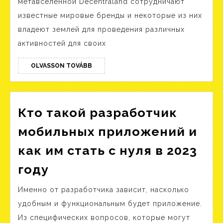
метавселенной Decentraland сотрудничают
Выбрать
известные мировые бренды и некоторые из них
Метавселенную
владеют землей для проведения различных
Для
активностей для своих
Маркетингового
Проекта
OLVASSON
OLVASSON TOVÁBB
TOVÁBB
Кто такой разработчик
мобильных приложений и
как им стать с нуля в 2023
Кто
году
такой
Именно от разработчика зависит, насколько
разработчик
удобным и функциональным будет приложение.
мобильных
Из специфических вопросов, которые могут